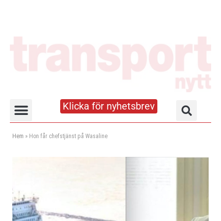
Klicka för nyhetsbrev
Truck- och lagerhandboken
Hem
»
Hon får chefstjänst på Wasaline