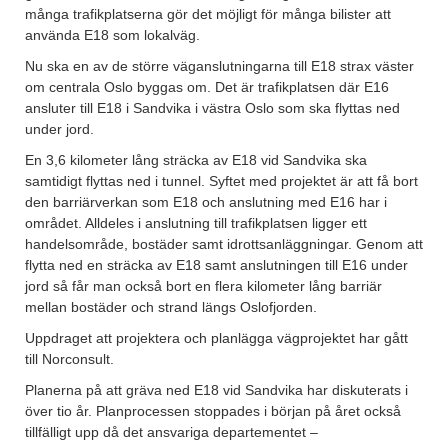
många trafikplatserna gör det möjligt för många bilister att
använda E18 som lokalväg.
Nu ska en av de större väganslutningarna till E18 strax väster
om centrala Oslo byggas om. Det är trafikplatsen där E16
ansluter till E18 i Sandvika i västra Oslo som ska flyttas ned
under jord.
En 3,6 kilometer lång sträcka av E18 vid Sandvika ska
samtidigt flyttas ned i tunnel. Syftet med projektet är att få bort
den barriärverkan som E18 och anslutning med E16 har i
området. Alldeles i anslutning till trafikplatsen ligger ett
handelsområde, bostäder samt idrottsanläggningar. Genom att
flytta ned en sträcka av E18 samt anslutningen till E16 under
jord så får man också bort en flera kilometer lång barriär
mellan bostäder och strand längs Oslofjorden.
Uppdraget att projektera och planlägga vägprojektet har gått
till Norconsult.
Planerna på att gräva ned E18 vid Sandvika har diskuterats i
över tio år. Planprocessen stoppades i början på året också
tillfälligt upp då det ansvariga departementet –