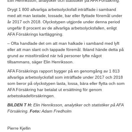
Elin Henriksson, analytiker och statistiker på AFA Försäkring.
Drygt 1 800 allvarliga arbetsolycksfall inträffade i samband
med att man lastade, lossade, bar eller flyttade föremål under
år 2017 och 2018. Olyckstypen utgjorde under denna period
ungefär 8 procent av de allvarliga arbetsolycksfallen, enligt
AFA Försäkrings kartläggning.
– Ofta handlade det om att man halkade i samband med lyft
eller att man slant och tappade föremål. Ibland hände detta på
grund av missförstånd när två personer lyfte något
tillsammans, säger Elin Henriksson.
AFA Försäkrings rapport bygger på en genomgång av 1 813
allvarliga arbetsolycksfall som inträffade under 2017 och 2018
som beror på olyckstypen lasta, lossa, bära eller flytta och som
AFA Försäkring har betalat ut ersättning för genom
arbetsskadeförsäkringen.
BILDEN T H:
Elin Henriksson, analytiker och statistiker på AFA
Försäkring.
Foto:
Adam Fredholm
Pierre Kjellin