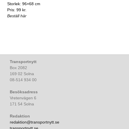
Storlek: 96×68 cm
Pris: 99 kr.
Beställ här
Transportnytt
Box 2082
169 02 Solna
08-514 934 00
Besöksadress
Vretenvägen 6
171 54 Solna
Redaktion
redaktion@transportnytt.se
transportnytt.se