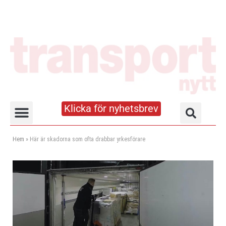
Klicka för nyhetsbrev
Truck- och lagerhandboken
Hem
»
Här är skadorna som ofta drabbar yrkesförare