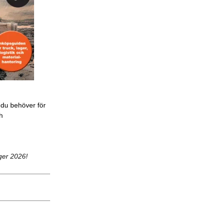
 du behöver för
ch
ger 2026!