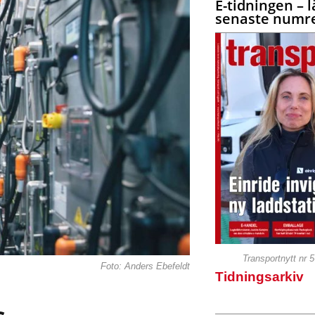
E-tidningen – l
senaste numre
Transportnytt nr 
Foto: Anders Ebefeldt
Tidningsarkiv