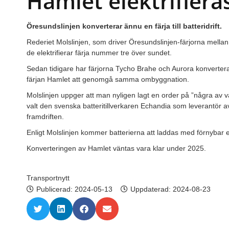
Hamlet elektrifiera
Öresundslinjen konverterar ännu en färja till batteridrift.
Rederiet Molslinjen, som driver Öresundslinjen-färjorna mella
de elektrifierar färja nummer tre över sundet.
Sedan tidigare har färjorna Tycho Brahe och Aurora konverterats 
färjan Hamlet att genomgå samma ombyggnation.
Molslinjen uppger att man nyligen lagt en order på ”några av vä
valt den svenska batteritillverkaren Echandia som leverantör av 
framdriften.
Enligt Molslinjen kommer batterierna att laddas med förnybar el
Konverteringen av Hamlet väntas vara klar under 2025.
Transportnytt
Publicerad:
2024-05-13
Uppdaterad: 2024-08-23