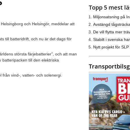
s
Topp 5 mest lä
Miljonsatsning på I
n Helsingborg och Helsingör, meddelar att
Avstängd tågsträck
De vill flytta mer trä
till batteridrift, och nu är det dags för
Stabilt i svenska h
Nytt projekt för SLP
rldens största färjebatterier”, och att man
batteripacken till den elektriska
Transportbils
 från vind-, vatten- och solenergi.