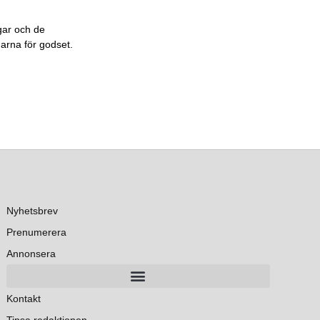
gar och de
garna för godset.
Nyhetsbrev
Prenumerera
Annonsera
Kontakt
Tipsa redaktionen