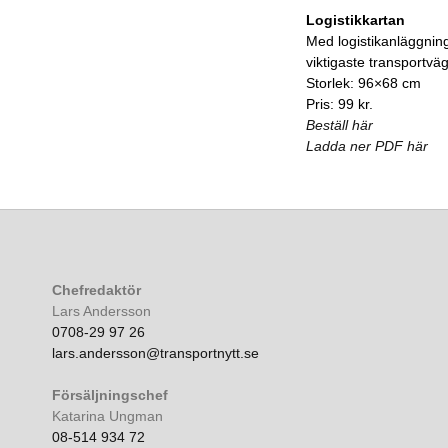
Logistikkartan
Med logistikanläggnin
viktigaste transportvä
Storlek: 96×68 cm
Pris: 99 kr.
Beställ här
Ladda ner PDF här
Chefredaktör
Lars Andersson
0708-29 97 26
lars.andersson@transportnytt.se
Försäljningschef
Katarina Ungman
08-514 934 72