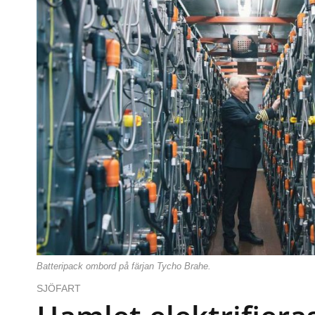
Batteripack ombord på färjan Tycho Brahe.
SJÖFART