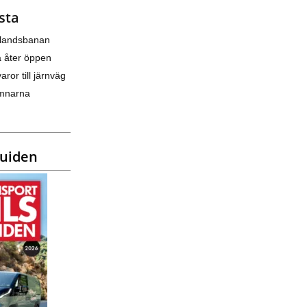
sta
nlandsbanan
a åter öppen
varor till järnväg
amnarna
guiden