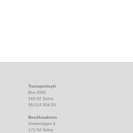
Transportnytt
Box 2082
169 02 Solna
08-514 934 00
Besöksadress
Vretenvägen 6
171 54 Solna