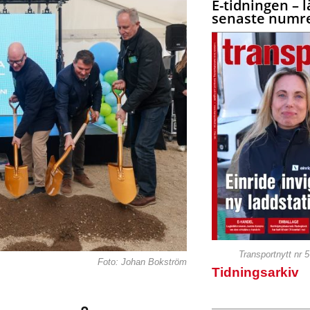
E-tidningen – l
senaste numre
Transportnytt nr 
Foto: Johan Bokström
Tidningsarkiv