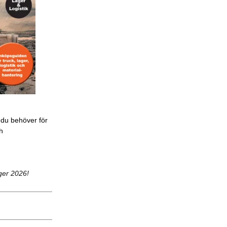
 du behöver för
ch
ger 2026!