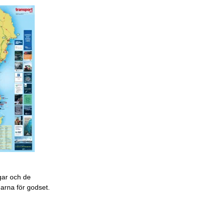
gar och de
garna för godset.