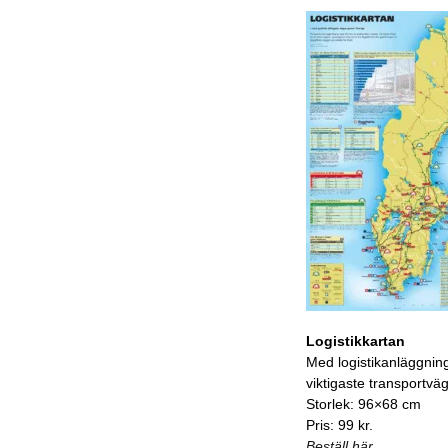
Logistikkartan
Med logistikanläggnin
viktigaste transportvä
Storlek: 96×68 cm
Pris: 99 kr.
Beställ här