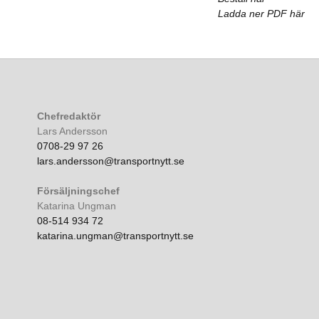
Ladda ner PDF här
Chefredaktör
Lars Andersson
0708-29 97 26
lars.andersson@transportnytt.se
Försäljningschef
Katarina Ungman
08-514 934 72
katarina.ungman@transportnytt.se