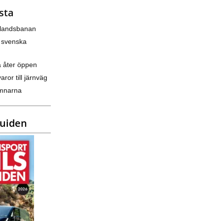
sta
nlandsbanan
 svenska
a åter öppen
varor till järnväg
amnarna
guiden