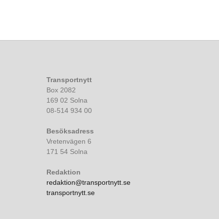
Transportnytt
Box 2082
169 02 Solna
08-514 934 00
Besöksadress
Vretenvägen 6
171 54 Solna
Redaktion
redaktion@transportnytt.se
transportnytt.se