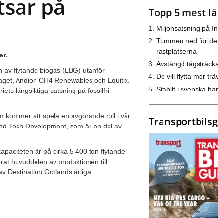
tsar på
Topp 5 mest lä
Miljonsatsning på I
Tummen ned för de
rastplatserna
er.
Avstängd tågsträck
on av flytande biogas (LBG) utanför
De vill flytta mer trä
laget, Andion CH4 Renewables och Equitix.
Stabilt i svenska h
iets långsiktiga satsning på fossilfri
m kommer att spela en avgörande roll i vår
Transportbils
and Tech Development, som är en del av
kapaciteten är på cirka 5 400 ton flytande
rat huvuddelen av produktionen till
av Destination Gotlands årliga