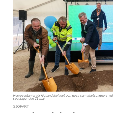
Representanter för Gotlandsbolaget och dess samarbetspartners vid
spadtaget den 21 maj.
SJÖFART