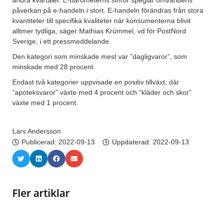
andra kvartalet. E-barometerns siffror speglar omvärldens
påverkan på e-handeln i stort. E-handeln förändras från stora
kvantiteter till specifika kvaliteter när konsumenterna blivit
alltmer tydliga, säger Mathias Krümmel, vd för PostNord
Sverige, i ett pressmeddelande.
Den kategori som minskade mest var ”dagligvaror”, som
minskade med 28 procent.
Endast två kategorier uppvisade en positiv tillväxt, där
”apoteksvaror” växte med 4 procent och ”kläder och skor”
växte med 1 procent.
Lars Andersson
Publicerad:
2022-09-13
Uppdaterad: 2022-09-13
Fler artiklar