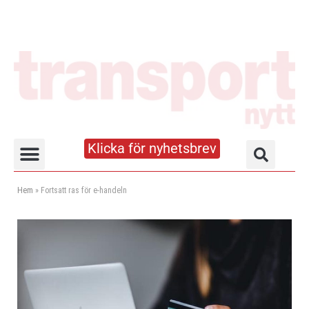
Klicka för nyhetsbrev
Truck- och lagerhandboken
Hem
»
Fortsatt ras för e-handeln