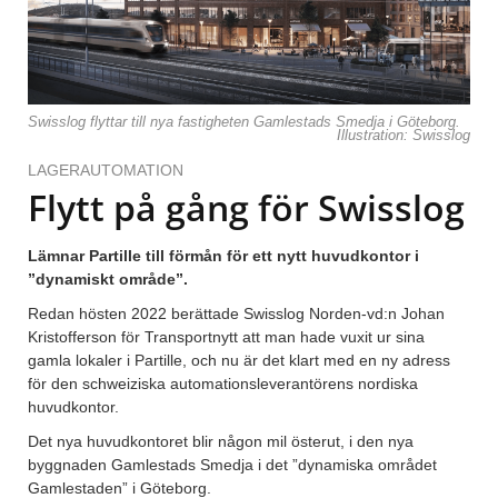
Swisslog flyttar till nya fastigheten Gamlestads Smedja i Göteborg.
Illustration: Swisslog
LAGERAUTOMATION
Flytt på gång för Swisslog
Lämnar Partille till förmån för ett nytt huvudkontor i
”dynamiskt område”.
Redan hösten 2022 berättade Swisslog Norden-vd:n Johan
Kristofferson för Transportnytt att man hade vuxit ur sina
gamla lokaler i Partille, och nu är det klart med en ny adress
för den schweiziska automationsleverantörens nordiska
huvudkontor.
Det nya huvudkontoret blir någon mil österut, i den nya
byggnaden Gamlestads Smedja i det ”dynamiska området
Gamlestaden” i Göteborg.