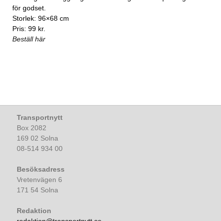
för godset.
Storlek: 96×68 cm
Pris: 99 kr.
Beställ här
Transportnytt
Box 2082
169 02 Solna
08-514 934 00
Besöksadress
Vretenvägen 6
171 54 Solna
Redaktion