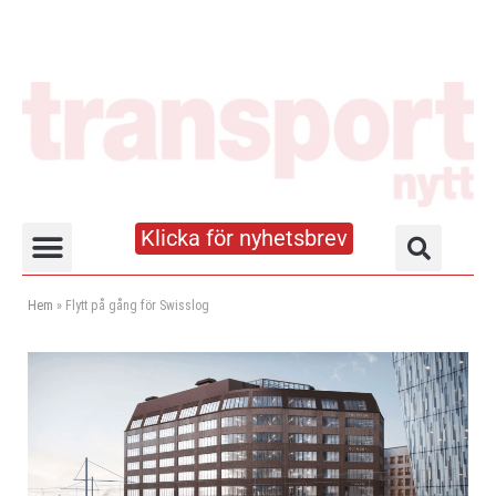
Klicka för nyhetsbrev
Truck- och lagerhandboken
Hem
»
Flytt på gång för Swisslog