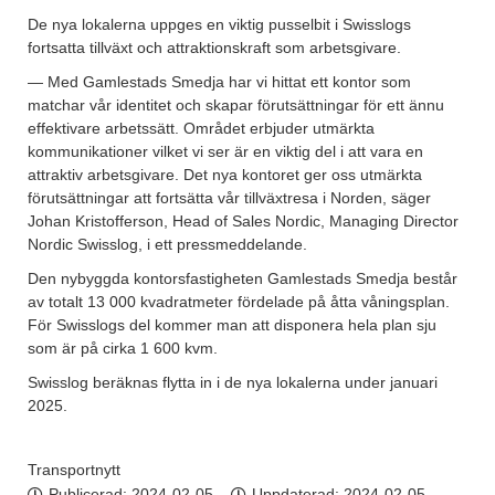
De nya lokalerna uppges en viktig pusselbit i Swisslogs
fortsatta tillväxt och attraktionskraft som arbetsgivare.
— Med Gamlestads Smedja har vi hittat ett kontor som
matchar vår identitet och skapar förutsättningar för ett ännu
effektivare arbetssätt. Området erbjuder utmärkta
kommunikationer vilket vi ser är en viktig del i att vara en
attraktiv arbetsgivare. Det nya kontoret ger oss utmärkta
förutsättningar att fortsätta vår tillväxtresa i Norden, säger
Johan Kristofferson, Head of Sales Nordic, Managing Director
Nordic Swisslog, i ett pressmeddelande.
Den nybyggda kontorsfastigheten Gamlestads Smedja består
av totalt 13 000 kvadratmeter fördelade på åtta våningsplan.
För Swisslogs del kommer man att disponera hela plan sju
som är på cirka 1 600 kvm.
Swisslog beräknas flytta in i de nya lokalerna under januari
2025.
Transportnytt
Publicerad:
2024-02-05
Uppdaterad: 2024-02-05