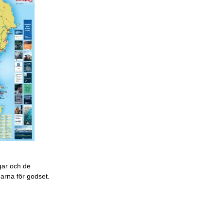
gar och de
garna för godset.