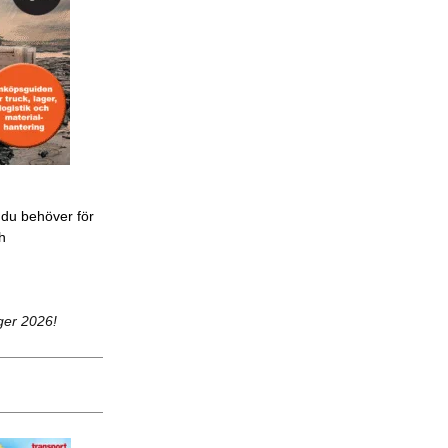
 du behöver för
ch
ger 2026!