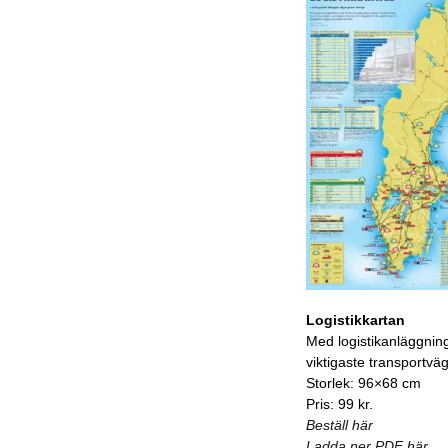
Logistikkartan
Med logistikanläggnin
viktigaste transportvä
Storlek: 96×68 cm
Pris: 99 kr.
Beställ här
Ladda ner PDF här