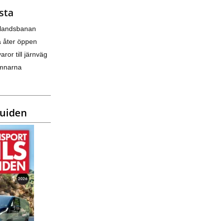
sta
nlandsbanan
a åter öppen
varor till järnväg
amnarna
guiden