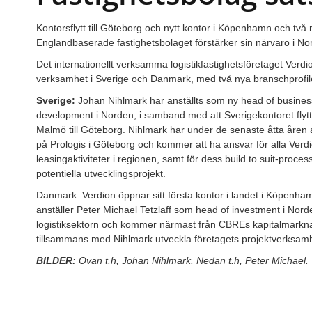
Kontorsflytt till Göteborg och nytt kontor i Köpenhamn och två n
Englandbaserade fastighetsbolaget förstärker sin närvaro i No
Det internationellt verksamma logistikfastighetsföretaget Verdi
verksamhet i Sverige och Danmark, med två nya branschprofil
Sverige:
Johan Nihlmark har anställts som ny head of busines
development i Norden, i samband med att Sverigekontoret flytt
Malmö till Göteborg. Nihlmark har under de senaste åtta åren 
på Prologis i Göteborg och kommer att ha ansvar för alla Verd
leasingaktiviteter i regionen, samt för dess build to suit-proces
potentiella utvecklingsprojekt.
Danmark: Verdion öppnar sitt första kontor i landet i Köpenha
anställer Peter Michael Tetzlaff som head of investment i Norde
logistiksektorn och kommer närmast från CBREs kapitalmark
tillsammans med Nihlmark utveckla företagets projektverksam
BILDER:
Ovan t.h, Johan Nihlmark. Nedan t.h, Peter Michael.