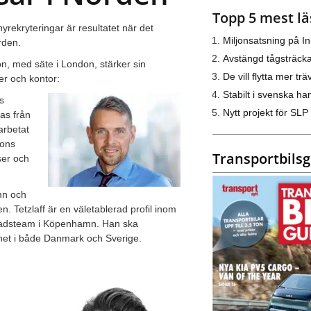
Topp 5 mest lä
yrekryteringar är resultatet när det
Miljonsatsning på I
rden.
Avstängd tågsträck
on, med säte i London, stärker sin
De vill flytta mer trä
er och kontor:
Stabilt i svenska h
s
Nytt projekt för SLP
as från
arbetat
ions
Transportbils
ser och
mn och
n. Tetzlaff är en väletablerad profil inom
nadsteam i Köpenhamn. Han ska
het i både Danmark och Sverige.