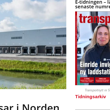
E-tidningen – l
senaste numre
Transportnytt nr 
Tidningsarkiv
sar i Norden