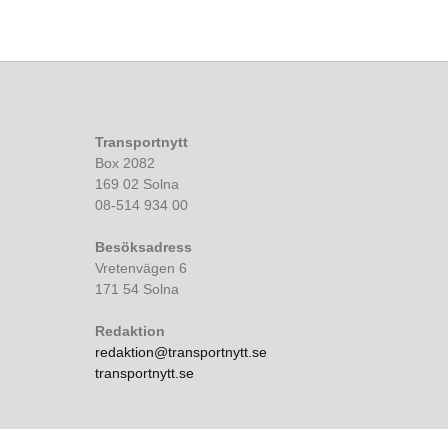
Transportnytt
Box 2082
169 02 Solna
08-514 934 00
Besöksadress
Vretenvägen 6
171 54 Solna
Redaktion
redaktion@transportnytt.se
transportnytt.se