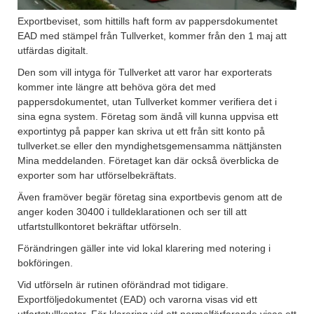
Exportbeviset, som hittills haft form av pappersdokumentet
EAD med stämpel från Tullverket, kommer från den 1 maj att
utfärdas digitalt.
Den som vill intyga för Tullverket att varor har exporterats
kommer inte längre att behöva göra det med
pappersdokumentet, utan Tullverket kommer verifiera det i
sina egna system. Företag som ändå vill kunna uppvisa ett
exportintyg på papper kan skriva ut ett från sitt konto på
tullverket.se eller den myndighetsgemensamma nättjänsten
Mina meddelanden. Företaget kan där också överblicka de
exporter som har utförselbekräftats.
Även framöver begär företag sina exportbevis genom att de
anger koden 30400 i tulldeklarationen och ser till att
utfartstullkontoret bekräftar utförseln.
Förändringen gäller inte vid lokal klarering med notering i
bokföringen.
Vid utförseln är rutinen oförändrad mot tidigare.
Exportföljedokumentet (EAD) och varorna visas vid ett
utfartstullkontor. För klarering vid ett normalförfarande visas ett