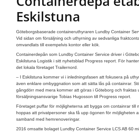
Containerdepå etabl
Eskilstuna
Göteborgsbaserade containeruthyraren Lundby Container Service
Vid sidan om försäljning och uthyrning av sedvanliga fraktcont
omvandlats till exempelvis kontor eller kök.
Containerdepån som Lundby Container Service driver i Götebor
Eskilstuna Logistik i sitt nyhetsblad Progress report. För hant
det lokala företaget Trailernord.
– I Eskilstuna kommer vi i inlednings­fasen att fokusera på uthy
även enklare ombyggnation som att sätta lås på containrar. St
gångdörr med mera kommer att göras i Göteborg och fraktas u
försäljningsansvarige Tobias Hugosson till Progress report.
Företaget puffar för möjligheterna att bygga om containrar ti
hoppas att privatpersoner ska få upp ögonen för möjligheten 
samband med hemrenoveringar.
2016 omsatte bolaget Lundby Container Service LCS AB 60 mil