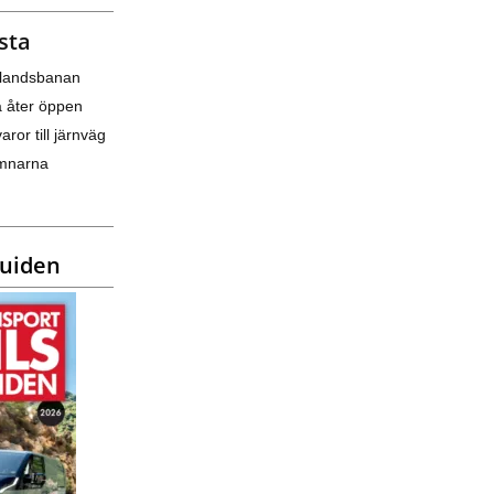
sta
nlandsbanan
a åter öppen
varor till järnväg
amnarna
guiden