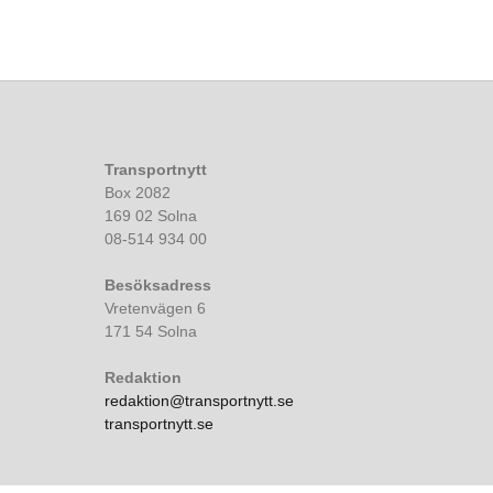
Transportnytt
Box 2082
169 02 Solna
08-514 934 00
Besöksadress
Vretenvägen 6
171 54 Solna
Redaktion
redaktion@transportnytt.se
transportnytt.se