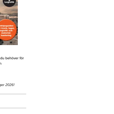
 du behöver för
ch
ger 2026!