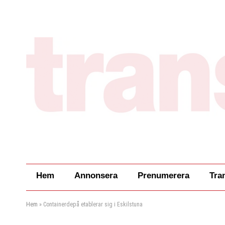
Hem
Annonsera
Prenumerera
Tra
Hem
»
Containerdepå etablerar sig i Eskilstuna