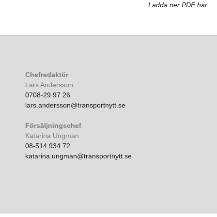
Ladda ner PDF här
Chefredaktör
Lars Andersson
0708-29 97 26
lars.andersson@transportnytt.se
Försäljningschef
Katarina Ungman
08-514 934 72
katarina.ungman@transportnytt.se