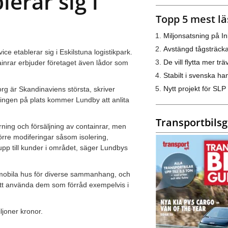
erar sig i
Topp 5 mest lä
Miljonsatsning på I
Avstängd tågsträck
 etablerar sig i Eskilstuna logistikpark.
De vill flytta mer trä
ainrar erbjuder företaget även lådor som
Stabilt i svenska h
Nytt projekt för SLP
g är Skandinaviens största, skriver
eringen på plats kommer Lundby att anlita
Transportbils
rning och försäljning av containrar, men
örre modiferingar såsom isolering,
pp till kunder i området, säger Lundbys
ll mobila hus för diverse sammanhang, och
att använda dem som förråd exempelvis i
joner kronor.