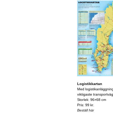
Logistikkartan
Med logistikanläggnin
viktigaste transportvä
Storlek: 96×68 cm
Pris: 99 kr.
Beställ här