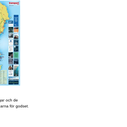
gar och de
garna för godset.