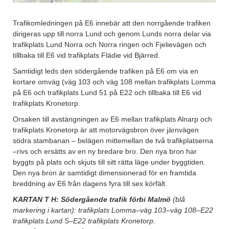
Trafikomledningen på E6 innebär att den norrgående trafiken
dirigeras upp till norra Lund och genom Lunds norra delar via
trafikplats Lund Norra och Norra ringen och Fjelievägen och
tillbaka till E6 vid trafikplats Flädie vid Bjärred.
Samtidigt leds den södergående trafiken på E6 om via en
kortare omväg (väg 103 och väg 108 mellan trafikplats Lomma
på E6 och trafikplats Lund 51 på E22 och tillbaka till E6 vid
trafikplats Kronetorp.
Orsaken till avstängningen av E6 mellan trafikplats Alnarp och
trafikplats Kronetorp är att motorvägsbron över järnvägen
södra stambanan – belägen mittemellan de två trafikplatserna
–rivs och ersätts av en ny bredare bro. Den nya bron har
byggts på plats och skjuts till sitt rätta läge under byggtiden.
Den nya bron är samtidigt dimensionerad för en framtida
breddning av E6 från dagens fyra till sex körfält.
KARTAN T H:
Södergående trafik förbi Malmö
(blå
markering i kartan): trafikplats Lomma–väg 103–väg 108–E22
trafikplats Lund S–E22 trafikplats Kronetorp.