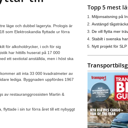
Topp 5 mest lä
Miljonsatsning på I
Avstängd tågsträck
ttre läge och dubbel lageryta. Prologis är
De vill flytta mer trä
E18 som Elektroskandia flyttade ur förra
Stabilt i svenska h
Nytt projekt för SLP
lt för alkoholdrycker, i och för sig
ik har hittills huserat på 17 000
d ett sextiotal anställda, men i höst ska
Transportbils
k kommer att inta 33 000 kvadratmeter av
s vidare lediga. Byggnaden uppfördes 1967
ägs av restauranggrossisten Martin &
lyttade i sin tur förra året till ett nybyggt