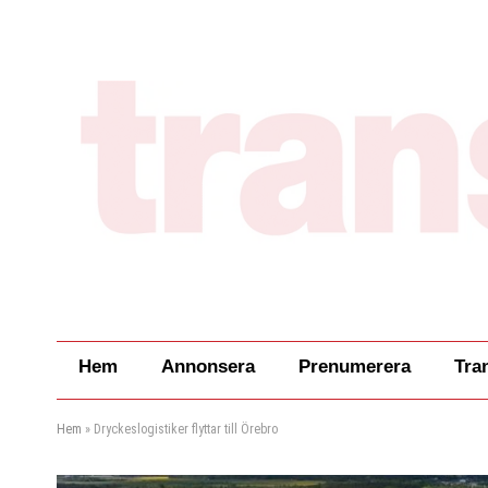
Hem
Annonsera
Prenumerera
Tra
Hem
»
Dryckeslogistiker flyttar till Örebro