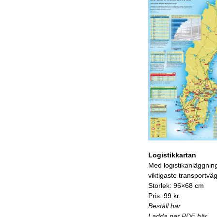
Logistikkartan
Med logistikanläggnin
viktigaste transportvä
Storlek: 96×68 cm
Pris: 99 kr.
Beställ här
Ladda ner PDF här