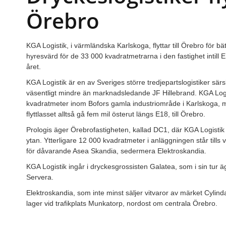
Örebro
KGA Logistik, i värmländska Karlskoga, flyttar till Örebro för bä
hyresvärd för de 33 000 kvadratmetrarna i den fastighet intill 
året.
KGA Logistik är en av Sveriges större tredjepartslogistiker särski
väsentligt mindre än marknadsledande JF Hillebrand. KGA Logist
kvadratmeter inom Bofors gamla industriområde i Karlskoga, me
flyttlasset alltså gå fem mil österut längs E18, till Örebro.
Prologis äger Örebrofastigheten, kallad DC1, där KGA Logisti
ytan. Ytterligare 12 000 kvadratmeter i anläggningen står till
för dåvarande Asea Skandia, sedermera Elektroskandia.
KGA Logistik ingår i dryckesgrossisten Galatea, som i sin tur 
Servera.
Elektroskandia, som inte minst säljer vitvaror av märket Cylinda, f
lager vid trafikplats Munkatorp, nordost om centrala Örebro.