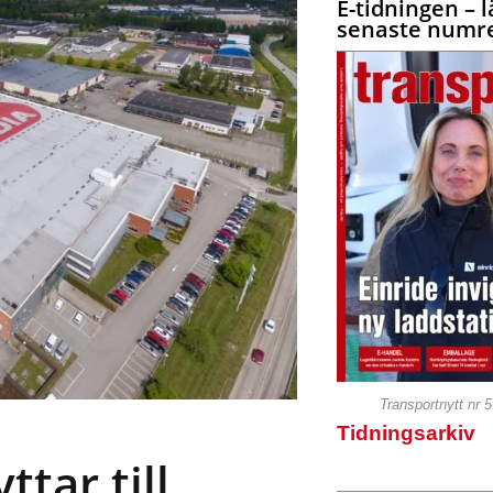
E-tidningen – l
senaste numre
Transportnytt nr 
Tidningsarkiv
ttar till