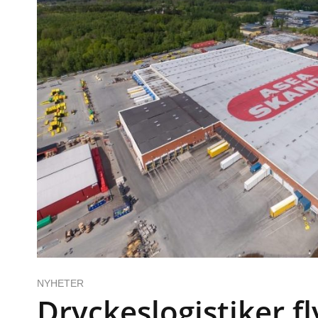
NYHETER
Dryckeslogistiker fly