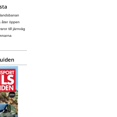
sta
nlandsbanan
a åter öppen
varor till järnväg
amnarna
guiden