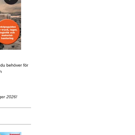
 du behöver för
ch
ger 2026!