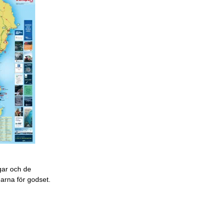
gar och de
garna för godset.