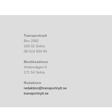
Transportnytt
Box 2082
169 02 Solna
08-514 934 00
Besöksadress
Vretenvägen 6
171 54 Solna
Redaktion
redaktion@transportnytt.se
transportnytt.se