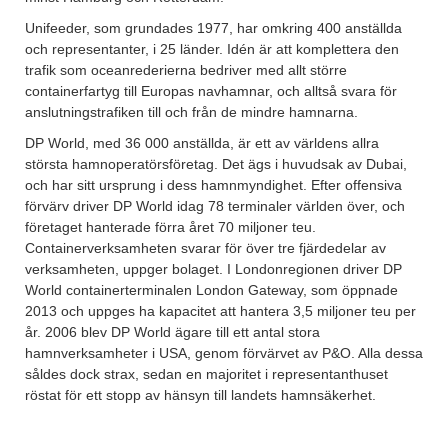
Unifeeder, som grundades 1977, har omkring 400 anställda
och representanter, i 25 länder. Idén är att komplettera den
trafik som oceanrederierna bedriver med allt större
containerfartyg till Europas navhamnar, och alltså svara för
anslutningstrafiken till och från de mindre hamnarna.
DP World, med 36 000 anställda, är ett av världens allra
största hamnoperatörsföretag. Det ägs i huvudsak av Dubai,
och har sitt ursprung i dess hamnmyndighet. Efter offensiva
förvärv driver DP World idag 78 terminaler världen över, och
företaget hanterade förra året 70 miljoner teu.
Containerverksamheten svarar för över tre fjärdedelar av
verksamheten, uppger bolaget. I Londonregionen driver DP
World containerterminalen London Gateway, som öppnade
2013 och uppges ha kapacitet att hantera 3,5 miljoner teu per
år. 2006 blev DP World ägare till ett antal stora
hamnverksamheter i USA, genom förvärvet av P&O. Alla dessa
såldes dock strax, sedan en majoritet i representanthuset
röstat för ett stopp av hänsyn till landets hamnsäkerhet.