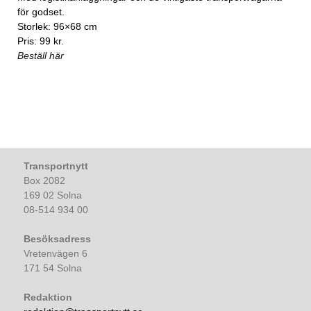
för godset.
Storlek: 96×68 cm
Pris: 99 kr.
Beställ här
Transportnytt
Box 2082
169 02 Solna
08-514 934 00
Besöksadress
Vretenvägen 6
171 54 Solna
Redaktion