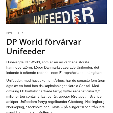
NYHETER
DP World förvärvar
Unifeeder
Dubaiägda DP World, som är en av världens största
hamnoperatörer, köper Danmarksbaserade Unifeeder, det
ledande fristående rederiet inom Europatäckande närsjöfart.
Unifeeder, med huvudkontor i Århus, har de senaste fem åren
ägts av en fond hos riskkapitalbolaget Nordic Capital. Med
omkring 60 korttidschartrade fartyg flyttar rederiet cirka 3,2
miljoner teu containerlast per år, uppger företaget. I Sverige
anlöper Unifeeders fartyg regelbundet Göteborg, Helsingborg,
Norrköping, Stockholm och Gävle – på slingor till och från inte
minst Hamburg och Rotterdam.