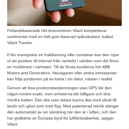
Finlandsbaserade rfid-leverantören Vilant kompletterar
sortimentet med en helt gsm-baserad spårsändare, kallad
Vilant Tracker.
Från exempelvis en fraktkartong eller container kan den ropa
ut sin position till internet från varhelst i världen som det finns
en mobilmast i närheten. Till de första kunderna hör ABB
Motors and Generators. Varuägaren eller andra intressenter
kan följa positionen på en karta i sin dator, nästan i realtid.
Genom att lösa positionsbestämningen utan GPS blir den
något mindre exakt, men enheterna blir billigare och drar
mindre batteri. Den ska utan vidare kunna åka med såväl till
lands och sjöss som med flyg. Med patenterad teknik stänger
den automatiskt av sin sändning när den är i luften, och den
har godkänts av Europas byrå för luftfartssäkerhet, uppger
Vilant.