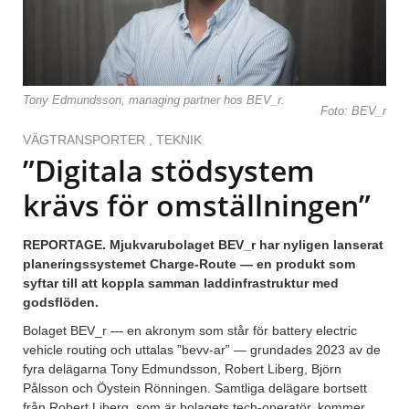
Tony Edmundsson, managing partner hos BEV_r.
Foto: BEV_r
VÄGTRANSPORTER
,
TEKNIK
”Digitala stödsystem
krävs för omställningen”
REPORTAGE. Mjukvarubolaget BEV_r har nyligen lanserat
planeringssystemet Charge-Route — en produkt som
syftar till att koppla samman laddinfrastruktur med
godsflöden.
Bolaget BEV_r — en akronym som står för battery electric
vehicle routing och uttalas ”bevv-ar” — grundades 2023 av de
fyra delägarna Tony Edmundsson, Robert Liberg, Björn
Pålsson och Öystein Rönningen. Samtliga delägare bortsett
från Robert Liberg, som är bolagets tech-operatör, kommer