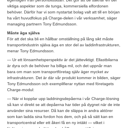
egentligen från personbilssidan. Det gör att de saknar en del
viktiga aspekter som de tunga, kommersiella elfordonen
behöver. Därför har vi som nystartat bolag valt att till en början
ha vårt huvudfokus på Charge-delen i vår verksamhet, säger
managing partnern Tony Edmundsson.
Måste äga själva
För att det ska bli en hållbar omställning på lång sikt måste
transportindustrin själva äga en stor del av laddinfrastrukturen,
menar Tony Edmundsson.
— Ur ett lönsamhetsperspektiv är det jätteviktigt. Ellastbilarna
är dyra och de behöver ha billiga mil, och det uppnår man
bara om man som transportföretag själv äger mycket av
infrastrukturen. Det är där vår produkt kommer in bilden, säger
Tony Edmundsson och exemplifierar nyttan med företagets
Charge-modul:
— När vi kopplar upp laddningsdepåerna i vår Charge-lösning
så kan vi direkt se att depåerna har tider på dygnet när de inte
använder sina resurser. Då kan de släppa in andra aktörer
som kan ladda sina fordon hos dem, och på så sätt kan en
transportcentral eller ett åkeri få en ny intäkt — vilket i