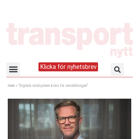
Klicka för nyhetsbrev
Truck- och lagerhandboken
Hem
»
”Digitala stödsystem krävs för omställningen”