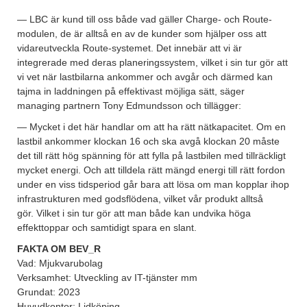
— LBC är kund till oss både vad gäller Charge- och Route-
modulen, de är alltså en av de kunder som hjälper oss att
vidareutveckla Route-systemet. Det innebär att vi är
integrerade med deras planeringssystem, vilket i sin tur gör att
vi vet när lastbilarna ankommer och avgår och därmed kan
tajma in laddningen på effektivast möjliga sätt, säger
managing partnern Tony Edmundsson och tillägger:
— Mycket i det här handlar om att ha rätt nätkapacitet. Om en
lastbil ankommer klockan 16 och ska avgå klockan 20 måste
det till rätt hög spänning för att fylla på lastbilen med tillräckligt
mycket energi. Och att tilldela rätt mängd energi till rätt fordon
under en viss tidsperiod går bara att lösa om man kopplar ihop
infrastrukturen med godsflödena, vilket vår produkt alltså
gör. Vilket i sin tur gör att man både kan undvika höga
effekttoppar och samtidigt spara en slant.
FAKTA OM BEV_R
Vad: Mjukvarubolag
Verksamhet: Utveckling av IT-tjänster mm
Grundat: 2023
Huvudkontor: Lidköping