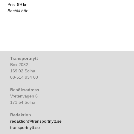
Pris: 99 kr.
Beställ här
Transportnytt
Box 2082
169 02 Solna
08-514 934 00
Besöksadress
Vretenvägen 6
171 54 Solna
Redaktion
redaktion@transportnytt.se
transportnytt.se