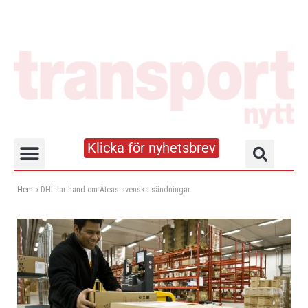
Klicka för nyhetsbrev
Truck- och lagerhandboken
Hem
»
DHL tar hand om Ateas svenska sändningar