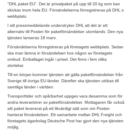
”DHL paket EU”. Det är privatpaket på upp till 20 kg som kan
skickas inom hela EU. Försändelserna förregistreras på DHL:s
webbplats.
I sitt pressmeddelande understryker DHL att det är ett
alternativ till Posten för paketförsändelser utomlands. Den nya
tjänsten lanseras 18 mars.
Försändelserna förregistreras på företagets webbplats. Sedan
ska man lämna in försändelsen hos någon av företagets
ombud. Emballaget ingår i priset. Det finns i fem olika
storlekar.
Till en början kommer tjänsten att gälla paketförsändelser från
Sverige till övriga EU-länder. Därefter ska tjänsten utökas till
samtliga länder i världen.
Transporttider och spårbarhet uppges vara desamma som för
andra leverantörer av paketförsändelser. Mottagaren får också
sitt paket levererat på ett likvärdigt sätt som om Posten
hanterat försändelsen. Ett samarbete mellan DHL Freight och
företagets ägarbolag Deutsche Post har gjort den nya tjänsten
möjlig.