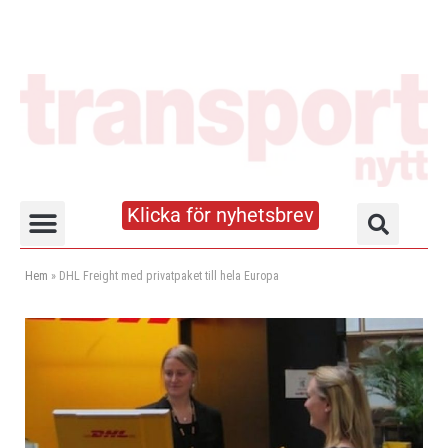
Klicka för nyhetsbrev
Truck- och lagerhandboken
Hem
»
DHL Freight med privatpaket till hela Europa