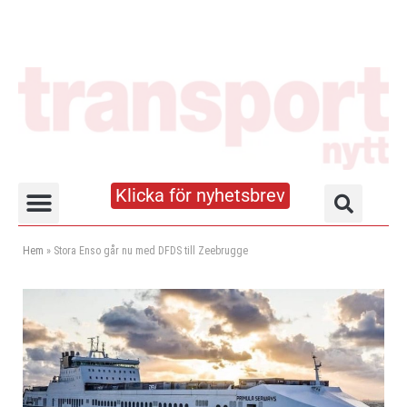
Klicka för nyhetsbrev
Truck- och lagerhandboken
Hem
»
Stora Enso går nu med DFDS till Zeebrugge