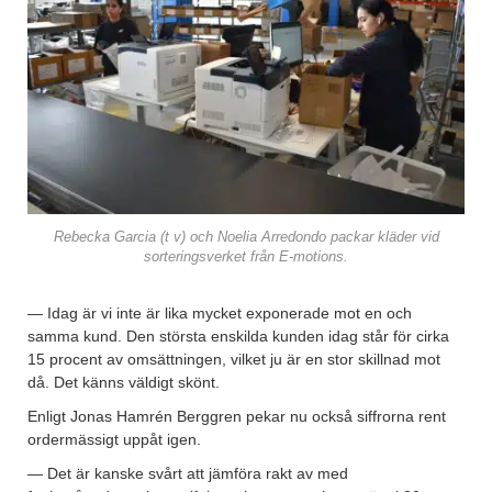
Rebecka Garcia (t v) och Noelia Arredondo packar kläder vid
sorteringsverket från E-motions.
— Idag är vi inte är lika mycket exponerade mot en och
samma kund. Den största enskilda kunden idag står för cirka
15 procent av omsättningen, vilket ju är en stor skillnad mot
då. Det känns väldigt skönt.
Enligt Jonas Hamrén Berggren pekar nu också siffrorna rent
ordermässigt uppåt igen.
— Det är kanske svårt att jämföra rakt av med