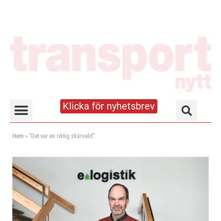
Klicka för nyhetsbrev
Truck- och lagerhandboken
Hem
»
”Det var en riktig skärseld”