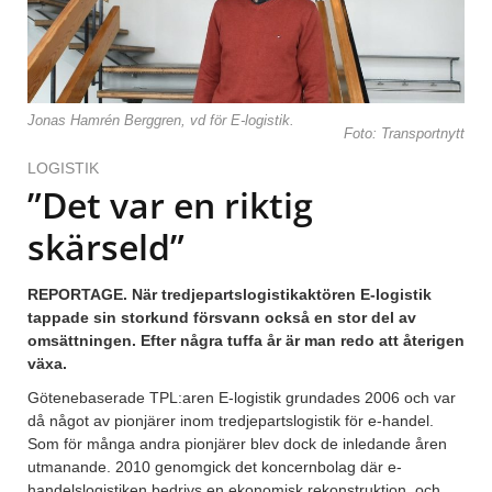
Jonas Hamrén Berggren, vd för E-logistik.
Foto: Transportnytt
LOGISTIK
”Det var en riktig
skärseld”
REPORTAGE. När tredjepartslogistikaktören E-logistik
tappade sin storkund försvann också en stor del av
omsättningen. Efter några tuffa år är man redo att återigen
växa.
Götenebaserade TPL:aren E-logistik grundades 2006 och var
då något av pionjärer inom tredjepartslogistik för e-handel.
Som för många andra pionjärer blev dock de inledande åren
utmanande. 2010 genomgick det koncernbolag där e-
handelslogistiken bedrivs en ekonomisk rekonstruktion, och