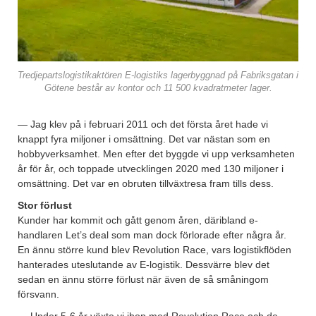
Tredjepartslogistikaktören E-logistiks lagerbyggnad på Fabriksgatan i
Götene består av kontor och 11 500 kvadratmeter lager.
— Jag klev på i februari 2011 och det första året hade vi
knappt fyra miljoner i omsättning. Det var nästan som en
hobbyverksamhet. Men efter det byggde vi upp verksamheten
år för år, och toppade utvecklingen 2020 med 130 miljoner i
omsättning. Det var en obruten tillväxtresa fram tills dess.
Stor förlust
Kunder har kommit och gått genom åren, däribland e-
handlaren Let’s deal som man dock förlorade efter några år.
En ännu större kund blev Revolution Race, vars logistikflöden
hanterades uteslutande av E-logistik. Dessvärre blev det
sedan en ännu större förlust när även de så småningom
försvann.
— Under 5-6 år växte vi ihop med Revolution Race och de