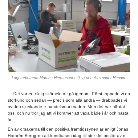
Lagerarbetarna Mattias Hermansson (t v) och Alexander Hendin.
— Det var en riktig skärseld att gå igenom. Först tappade vi en
storkund och sedan — precis som alla andra — drabbades vi
av den sjunkande e-handelsmarknaden. Men det har härdat
oss, och nu tror jag att vi kommer att växa både i år och nästa
år.
En av orsakerna till den positiva framtidssynen är enligt Jonas
Hamrén Berggren att kundbasen idag till stor del består av e-