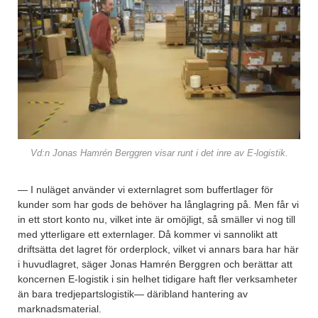
Vd:n Jonas Hamrén Berggren visar runt i det inre av E-logistik.
— I nuläget använder vi externlagret som buffertlager för
kunder som har gods de behöver ha långlagring på. Men får vi
in ett stort konto nu, vilket inte är omöjligt, så smäller vi nog till
med ytterligare ett externlager. Då kommer vi sannolikt att
driftsätta det lagret för orderplock, vilket vi annars bara har här
i huvudlagret, säger Jonas Hamrén Berggren och berättar att
koncernen E-logistik i sin helhet tidigare haft fler verksamheter
än bara tredjepartslogistik— däribland hantering av
marknadsmaterial.