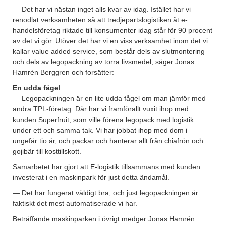
— Det har vi nästan inget alls kvar av idag. Istället har vi
renodlat verksamheten så att tredjepartslogistiken åt e-
handelsföretag riktade till konsumenter idag står för 90 procent
av det vi gör. Utöver det har vi en viss verksamhet inom det vi
kallar value added service, som består dels av slutmontering
och dels av legopackning av torra livsmedel, säger Jonas
Hamrén Berggren och forsätter:
En udda fågel
— Legopackningen är en lite udda fågel om man jämför med
andra TPL-företag. Där har vi framförallt vuxit ihop med
kunden Superfruit, som ville förena legopack med logistik
under ett och samma tak. Vi har jobbat ihop med dom i
ungefär tio år, och packar och hanterar allt från chiafrön och
gojibär till kosttillskott.
Samarbetet har gjort att E-logistik tillsammans med kunden
investerat i en maskinpark för just detta ändamål.
— Det har fungerat väldigt bra, och just legopackningen är
faktiskt det mest automatiserade vi har.
Beträffande maskinparken i övrigt medger Jonas Hamrén