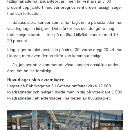
fattigmånaderna januarifebruari, men tar vi mars är vi 30
procent upp jämfört med vår prognos rent ordermässigt, säger
han och fortsätter:
— Såpass stora kunder som vi har tagit in nu på sista tiden har
vi aldrig tagit in tidigare. Det stärker oss och det gör att jag —
trots konjunkturen — tror på en ökad tillväxt, kanske med 10-
20 procent.
Idag ligger antalet anställda på cirka 30, varav drygt 20 arbetar
i lagret, men även denna siffra kan komma att stiga.
— Ja, jag ser att vi kommer att växa i antalet anställda under
året, om än lite försiktigt.
Huvudlager plus externlager
Lagret på Fabriksgatan 3 i Götene omfattar cirka 12 000
kvadratmeter och nyligen hyrde man in sig på ytterligare 1 500
kvadratmeter i ett externlager i närheten av huvudlagret.