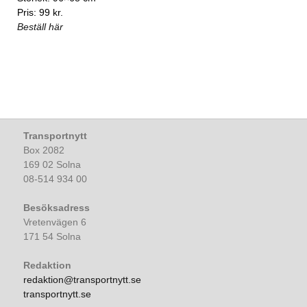
Pris: 99 kr.
Beställ här
Transportnytt
Box 2082
169 02 Solna
08-514 934 00
Besöksadress
Vretenvägen 6
171 54 Solna
Redaktion
redaktion@transportnytt.se
transportnytt.se