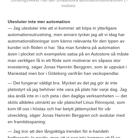
Sorteringsverket från den småländska automationsleverantören E-
motions.
Utesluter inte mer automation
— Jag utesluter inte att vi kommer att köpa in ytterligare
automationsutrustning, men annars tycker jag att vi idag har
automationslösningar som känns relevanta för den typen av
kunder och flöden vi har. Ska man fundera på automation
även i plocket och exempelvis satsa på en Autostore så måste
man verkligen få in ett flöde som motiverar en såpass stor
investering, säger Jonas Hamrén Berggren, som är uppväxt i
Mariestad men bor i Göteborg varifrån han veckopendlar.
— Det fungerar väldigt bra. Mycket av det jag gör är inte
platsstyrt så jag behöver inte vara på plats här varje dag. Jag
ska ändå inte in i och peta i den dagliga verksamheten — det
sköts alldeles utmärkt av vår platschef Linus Rönnqvist, som
kom till oss i höstas och har betytt jättemycket för vår
utveckling, säger Jonas Hamrén Berggren och avslutar med
en framtidsspaning:
— Jag tror att den långsiktiga trenden för e-handeln
fortfarande är positiv, men att vi nog inte kommer att få se