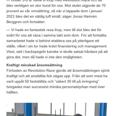
blev verkligen en stor kund för oss. Mot slutet utgjorde de 70
procent av vår omsättning, så när vi tappade dom i januari
2021 blev det en väldig tuff smäll, säger Jonas Hamrén
Berggren och fortsätter:
— Vi hade en fantastisk resa ihop, men till slut blev det för
svårt för oss att växa i samma takt som dom. För att fortsätta
samarbetet hade vi behövt etablera oss på ytterligare ett
ställe, vilket i sin
tur hade krävt finansiering och management.
Visst, sett i backspegeln kanske vi skulle satsat hårdare på att
göra det, men då hade vi inte den möjligheten.
Kraftigt minskad årsomsättning
Förlusten av Revolution Race gjorde att årsomsättningen sjönk
kraftigt och att anställda fick sägas upp. Från att som mest ha
varit uppåt 50 fastställda och ”säkert 30 till på inringning”
tvingades man successivt minska personalstyrkan med över
hälften.