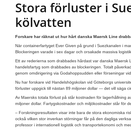
Stora förluster i S
kölvatten
Forskare har räknat ut hur hårt danska Maersk Line dra
När containerfartyget Ever Given på grund i Suezkanalen i mar
Blockeringen varade i sex dagar och orsakade massiva logistik
Ett av rederierna som drabbades hårdast var danska Maersk Lin
handelsfartyg som drabbades av blockeringen. Totalt påverkade
genom omdirigering via Godahoppsudden eller förseningar vi
Nu har forskare vid Handelshögskolan vid Göteborgs universitet
förluster uppgick till nästan 89 miljoner dollar — det vill säga c
Av Maersks totala förlust på står kostnaden för lagerhållning av
miljoner dollar. Fartygskostnader och miljökostnader står för 
– Forskningsresultaten visar inte bara de stora ekonomiska riske
också vilken stor inverkan störningar får på den dagliga ver
professor i internationell logistik och transportekonomi och medf