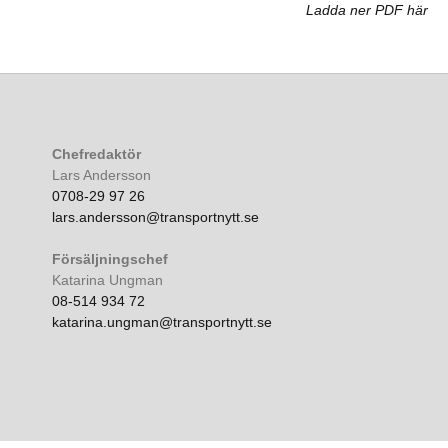
Ladda ner PDF här
Chefredaktör
Lars Andersson
0708-29 97 26
lars.andersson@transportnytt.se
Försäljningschef
Katarina Ungman
08-514 934 72
katarina.ungman@transportnytt.se