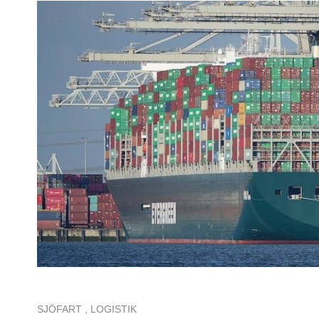
SJÖFART
,
LOGISTIK