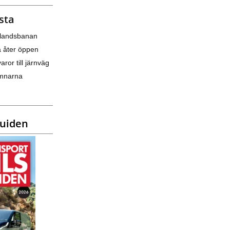
sta
nlandsbanan
a åter öppen
varor till järnväg
amnarna
guiden