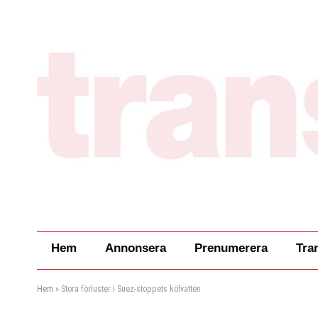
Hem
Annonsera
Prenumerera
Tra
Hem
»
Stora förluster i Suez-stoppets kölvatten