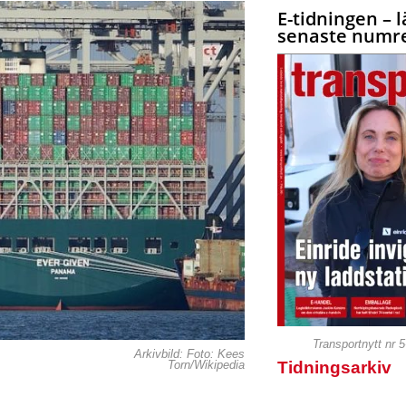
E-tidningen – l
senaste numre
Transportnytt nr 
Arkivbild: Foto: Kees
Tidningsarkiv
Torn/Wikipedia