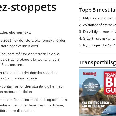
uez-stoppets
Topp 5 mest lä
Miljonsatsning på I
Avstängd tågsträck
De vill flytta mer trä
bbades ekonomiskt.
Stabilt i svenska h
s 2021 fick det stora ekonomiska följder.
Nytt projekt för SLP
störningar världen över.
e, som står för en tredjedel av alla
s 69 av företagets fartyg, antingen
Transportbils
d Suezkanalen.
 räknat ut att det danska rederiets
irka 979 miljoner kronor.
 containrar för den största utgiften; 76
den resterande delen.
r som finns i internationell logistik, utan
ksamheten, kommenterar Kevin Cullinane,
örfattare till studien.