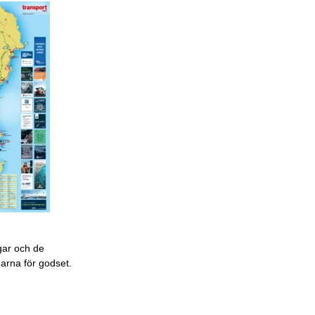
gar och de
garna för godset.