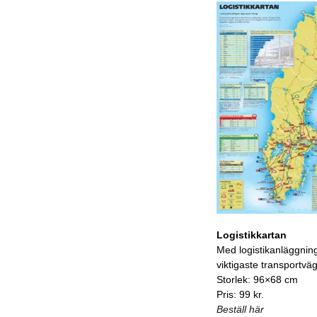
Logistikkartan
Med logistikanläggnin
viktigaste transportvä
Storlek: 96×68 cm
Pris: 99 kr.
Beställ här