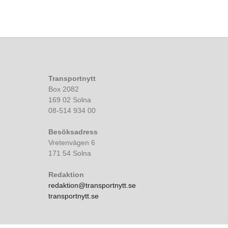
Transportnytt
Box 2082
169 02 Solna
08-514 934 00
Besöksadress
Vretenvägen 6
171 54 Solna
Redaktion
redaktion@transportnytt.se
transportnytt.se