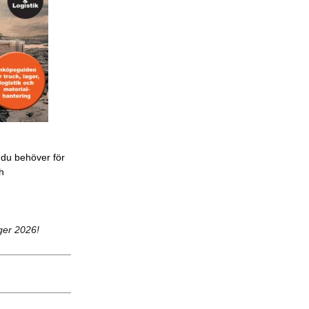
 du behöver för
ch
ger 2026!