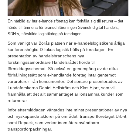
En närbild av hur e-handelsföretag kan förhålla sig till returer – det
hörde till ämnena för branschföreningen Svensk digital handels,
SDH:s, särskilda logistikdag på torsdagen.
Som vanligt var Borås platsen när e-handelslogistikens årliga
konferenshögtid D-fokus logistik hölls på torsdagen. En
presentation av handelsbranschens nya
forskningssamordnare Handelsrådet hörde till
förmiddagsschemat. Så också en genomgång av de olika
förhållningssätt som e-handlande företag intar gentemot
varureturer från konsumenter. Det senare presenterades av
Lundaforskarna Daniel Hellström och Klas Hjort, som vill
framhålla att det allt sammantaget är lönsamma kunder som
returnerar.
Inför eftermiddagen väntades inte minst presentationer av nya
och nyskapande aktörer på området: transportföretaget Urb-it,
samt Repack, som verkar inom återanvändbara
transportförpackningar.