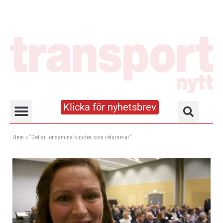
Klicka för nyhetsbrev
Truck- och lagerhandboken
Hem
»
”Det är lönsamma kunder som returnerar”