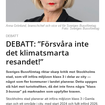
Anna Grönlund, branschchef och vice vd för Sveriges Bussföretag.
Foto: Sveriges Bussföretag
DEBATT
DEBATT: ”Försvåra inte
det klimatsmarta
resandet!”
Sveriges Bussföretag riktar skarp kritik mot Stockholms
stad, som vill införa miljözon klass 3 i delar av city —
något som fler kommuner i landet planerar. Detta uppges
slå hårt mot turisttrafiken, då det inte finns några ”klass
3-bussar” på marknaden som uppfyller kraven.
Stockholms stad planerar att införa miljözon klass 3 i Gamla
stan och ett område i city, med start 2024 och fullt införd 2026.