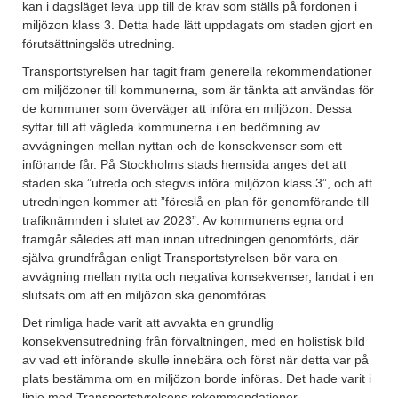
kan i dagsläget leva upp till de krav som ställs på fordonen i
miljözon klass 3. Detta hade lätt uppdagats om staden gjort en
förutsättningslös utredning.
Transportstyrelsen har tagit fram generella rekommendationer
om miljözoner till kommunerna, som är tänkta att användas för
de kommuner som överväger att införa en miljözon. Dessa
syftar till att vägleda kommunerna i en bedömning av
avvägningen mellan nyttan och de konsekvenser som ett
införande får. På Stockholms stads hemsida anges det att
staden ska ”utreda och stegvis införa miljözon klass 3”, och att
utredningen kommer att ”föreslå en plan för genomförande till
trafiknämnden i slutet av 2023”. Av kommunens egna ord
framgår således att man innan utredningen genomförts, där
själva grundfrågan enligt Transportstyrelsen bör vara en
avvägning mellan nytta och negativa konsekvenser, landat i en
slutsats om att en miljözon ska genomföras.
Det rimliga hade varit att avvakta en grundlig
konsekvensutredning från förvaltningen, med en holistisk bild
av vad ett införande skulle innebära och först när detta var på
plats bestämma om en miljözon borde införas. Det hade varit i
linje med Transportstyrelsens rekommendationer.