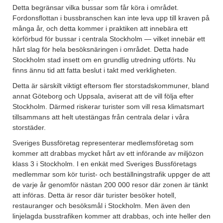
Detta begränsar vilka bussar som får köra i området.
Fordonsflottan i bussbranschen kan inte leva upp till kraven på
många år, och detta kommer i praktiken att innebära ett
körförbud för bussar i centrala Stockholm — vilket innebär ett
hårt slag för hela besöksnäringen i området. Detta hade
Stockholm stad insett om en grundlig utredning utförts. Nu
finns ännu tid att fatta beslut i takt med verkligheten.
Detta är särskilt viktigt eftersom fler storstadskommuner, bland
annat Göteborg och Uppsala, aviserat att de vill följa efter
Stockholm. Därmed riskerar turister som vill resa klimatsmart
tillsammans att helt utestängas från centrala delar i våra
storstäder.
Sveriges Bussföretag representerar medlemsföretag som
kommer att drabbas mycket hårt av ett införande av miljözon
klass 3 i Stockholm. I en enkät med Sveriges Bussföretags
medlemmar som kör turist- och beställningstrafik uppger de att
de varje år genomför nästan 200 000 resor där zonen är tänkt
att införas. Detta är resor där turister besöker hotell,
restauranger och besöksmål i Stockholm. Men även den
linjelagda busstrafiken kommer att drabbas, och inte heller den