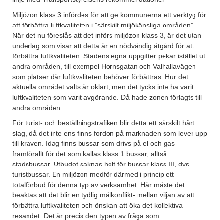
Miljözon klass 3 infördes för att ge kommunerna ett verktyg för
att förbättra luftkvaliteten i ”särskilt miljökänsliga områden”.
När det nu föreslås att det införs miljözon klass 3, är det utan
underlag som visar att detta är en nödvändig åtgärd för att
förbättra luftkvaliteten. Stadens egna uppgifter pekar istället ut
andra områden, till exempel Hornsgatan och Valhallavägen
som platser där luftkvaliteten behöver förbättras. Hur det
aktuella området valts är oklart, men det tycks inte ha varit
luftkvaliteten som varit avgörande. Då hade zonen förlagts till
andra områden.
För turist- och beställningstrafiken blir detta ett särskilt hårt
slag, då det inte ens finns fordon på marknaden som lever upp
till kraven. Idag finns bussar som drivs på el och gas
framförallt för det som kallas klass 1 bussar, alltså
stadsbussar. Utbudet saknas helt för bussar klass III, dvs
turistbussar. En miljözon medför därmed i princip ett
totalförbud för denna typ av verksamhet. Här måste det
beaktas att det blir en tydlig målkonflikt- mellan viljan av att
förbättra luftkvaliteten och önskan att öka det kollektiva
resandet. Det är precis den typen av fråga som