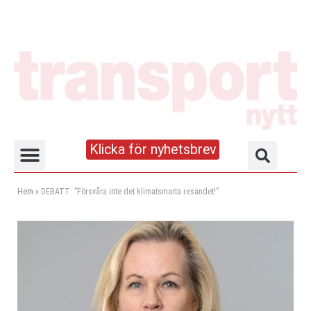
Klicka för nyhetsbrev
Truck- och lagerhandboken
Hem
»
DEBATT: ”Försvåra inte det klimatsmarta resandet!”