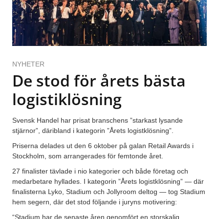
NYHETER
De stod för årets bästa
logistiklösning
Svensk Handel har prisat branschens ”starkast lysande
stjärnor”, däribland i kategorin ”Årets logistklösning”.
Priserna delades ut den 6 oktober på galan Retail Awards i
Stockholm, som arrangerades för femtonde året.
27 finalister tävlade i nio kategorier och både företag och
medarbetare hyllades. I kategorin ”Årets logistklösning” — där
finalisterna Lyko, Stadium och Jollyroom deltog — tog Stadium
hem segern, där det stod följande i juryns motivering:
“Stadium har de senaste åren genomfört en storskalig