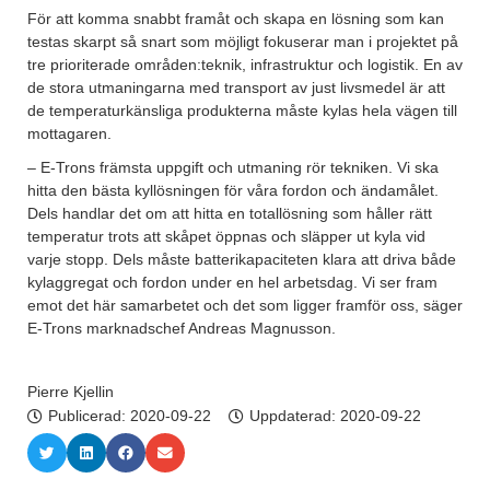
För att komma snabbt framåt och skapa en lösning som kan
testas skarpt så snart som möjligt fokuserar man i projektet på
tre prioriterade områden:teknik, infrastruktur och logistik. En av
de stora utmaningarna med transport av just livsmedel är att
de temperaturkänsliga produkterna måste kylas hela vägen till
mottagaren.
– E-Trons främsta uppgift och utmaning rör tekniken. Vi ska
hitta den bästa kyllösningen för våra fordon och ändamålet.
Dels handlar det om att hitta en totallösning som håller rätt
temperatur trots att skåpet öppnas och släpper ut kyla vid
varje stopp. Dels måste batterikapaciteten klara att driva både
kylaggregat och fordon under en hel arbetsdag. Vi ser fram
emot det här samarbetet och det som ligger framför oss, säger
E-Trons marknadschef Andreas Magnusson.
Pierre Kjellin
Publicerad:
2020-09-22
Uppdaterad: 2020-09-22