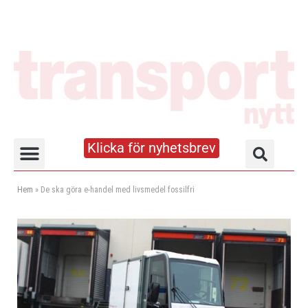
Klicka för nyhetsbrev
Truck- och lagerhandboken
Hem
»
De ska göra e-handel med livsmedel fossilfri