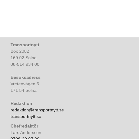
Transportnytt
Box 2082
169 02 Solna
08-514 934 00
Besöksadress
Vretenvägen 6
171 54 Solna
Redaktion
redaktion@transportnytt.se
transportnytt.se
Chefredaktör
Lars Andersson