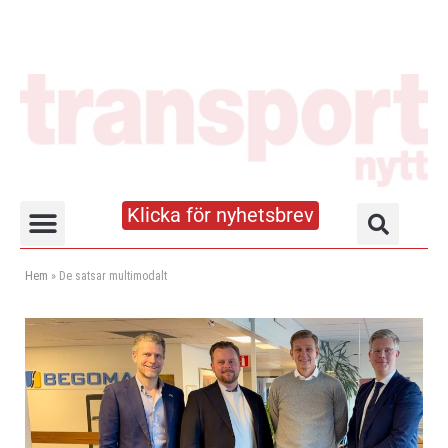
Klicka för nyhetsbrev
Truck- och lagerhandboken
Hem
»
De satsar multimodalt