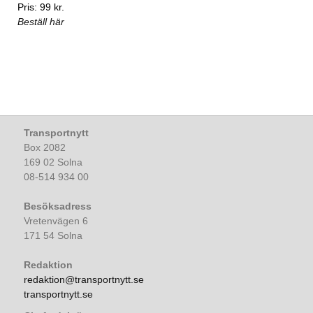
Pris: 99 kr.
Beställ här
Transportnytt
Box 2082
169 02 Solna
08-514 934 00
Besöksadress
Vretenvägen 6
171 54 Solna
Redaktion
redaktion@transportnytt.se
transportnytt.se