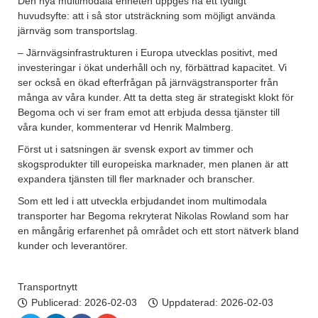
Den nya multimodala enheten uppges ha ett tydligt
huvudsyfte: att i så stor utsträckning som möjligt använda
järnväg som transportslag.
– Järnvägsinfrastrukturen i Europa utvecklas positivt, med
investeringar i ökat underhåll och ny, förbättrad kapacitet. Vi
ser också en ökad efterfrågan på järnvägstransporter från
många av våra kunder. Att ta detta steg är strategiskt klokt för
Begoma och vi ser fram emot att erbjuda dessa tjänster till
våra kunder, kommenterar vd Henrik Malmberg.
Först ut i satsningen är svensk export av timmer och
skogsprodukter till europeiska marknader, men planen är att
expandera tjänsten till fler marknader och branscher.
Som ett led i att utveckla erbjudandet inom multimodala
transporter har Begoma rekryterat Nikolas Rowland som har
en mångårig erfarenhet på området och ett stort nätverk bland
kunder och leverantörer.
Transportnytt
Publicerad:
2026-02-03
Uppdaterad: 2026-02-03