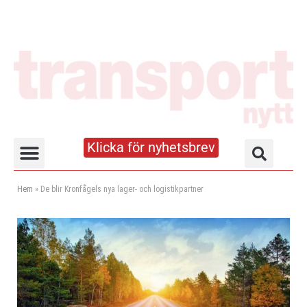
Klicka för nyhetsbrev
Truck- och lagerhandboken
Hem
»
De blir Kronfågels nya lager- och logistikpartner