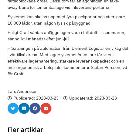
färdigplockade order. Dessutom får anläggningen en take-
away-bana för tomemballage vid inleverans-portarna.
Systemet kan skalas upp med fyra plockportar och ytterligare
10 000 lådor, utan någon fysisk påbyggnad.
Enligt Craft väntas anläggningen vara i full drift till sommaren,
sannolikt i månadsskiftet juni-juli.
– Satsningen på automation från Element Logic är en viktig del
i vår tillväxtresa. Med lagersystemet Autostore får vi en
effektivare lagerhantering, starkare leveranskapacitet och en
mer ergonomisk arbetsplats, kommenterar Stefan Persson, vd
för Craft.
Lars Andersson
Publicerad:
2023-03-23
Uppdaterad: 2023-03-23
Fler artiklar