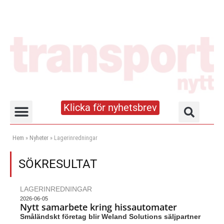
Klicka för nyhetsbrev
Truck- och lagerhandboken
Hem
»
Nyheter
»
Lagerinredningar
SÖKRESULTAT
LAGERINREDNINGAR
2026-06-05
Nytt samarbete kring hissautomater
Småländskt företag blir Weland Solutions säljpartner