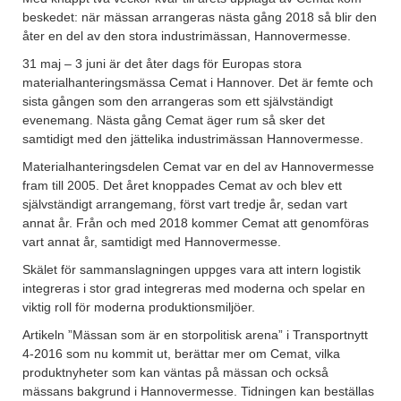
beskedet: när mässan arrangeras nästa gång 2018 så blir den
åter en del av den stora industrimässan, Hannovermesse.
31 maj – 3 juni är det åter dags för Europas stora
materialhanteringsmässa Cemat i Hannover. Det är femte och
sista gången som den arrangeras som ett självständigt
evenemang. Nästa gång Cemat äger rum så sker det
samtidigt med den jättelika industrimässan Hannovermesse.
Materialhanteringsdelen Cemat var en del av Hannovermesse
fram till 2005. Det året knoppades Cemat av och blev ett
självständigt arrangemang, först vart tredje år, sedan vart
annat år. Från och med 2018 kommer Cemat att genomföras
vart annat år, samtidigt med Hannovermesse.
Skälet för sammanslagningen uppges vara att intern logistik
integreras i stor grad integreras med moderna och spelar en
viktig roll för moderna produktionsmiljöer.
Artikeln ”Mässan som är en storpolitisk arena” i Transportnytt
4-2016 som nu kommit ut, berättar mer om Cemat, vilka
produktnyheter som kan väntas på mässan och också
mässans bakgrund i Hannovermesse. Tidningen kan beställas