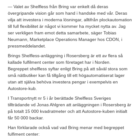
— Valet av Shelfless från Bring var enkelt då deras
övergripande vision går som hand i handske med vår. Deras
vilja att investera i moderna lösningar, alltifrån plockautomation
till full flexibilitet är något vi kommer ha mycket nytta av. Jag
ser verkligen fram emot detta samarbete, säger Tobias
Neumann, Marketplace Operations Manager hos CDON, i
pressmeddelandet.
Brings Shelfless-anläggning i Rosersberg är ett av flera så
kallade fulfilment center som företaget har i Norden.
Begreppet shelfless syftar enligt Bring på att såväl stora som
små nätbutiker kan få tillgång till ett högautomatiserat lager
utan att själva behöva investera pengar i exempelvis en
Autostore-kub.
I Transportnytt nr 5 i år berättade Shelfless Sveriges
tillträdande vd Jonas Ahlgren att anläggningen i Rosersberg är
på totalt 15 000 kvadratmeter och att Autostore-kuben initialt
får 50 000 backar.
Han förklarade också vad vad Bring menar med begreppet
fulfiment center: