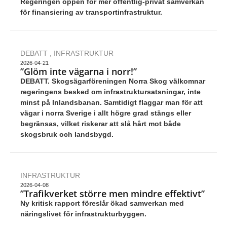
Regeringen öppen för mer offentlig-privat samverkan
för finansiering av transportinfrastruktur.
DEBATT
,
INFRASTRUKTUR
2026-04-21
”Glöm inte vägarna i norr!”
DEBATT. Skogsägarföreningen Norra Skog välkomnar
regeringens besked om infrastruktursatsningar, inte
minst på Inlandsbanan. Samtidigt flaggar man för att
vägar i norra Sverige i allt högre grad stängs eller
begränsas, vilket riskerar att slå hårt mot både
skogsbruk och landsbygd.
INFRASTRUKTUR
2026-04-08
”Trafikverket större men mindre effektivt”
Ny kritisk rapport föreslår ökad samverkan med
näringslivet för infrastrukturbyggen.