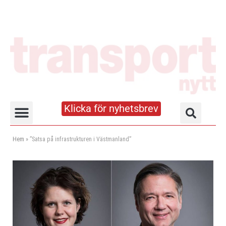
Klicka för nyhetsbrev
Truck- och lagerhandboken
Hem
»
”Satsa på infrastrukturen i Västmanland”