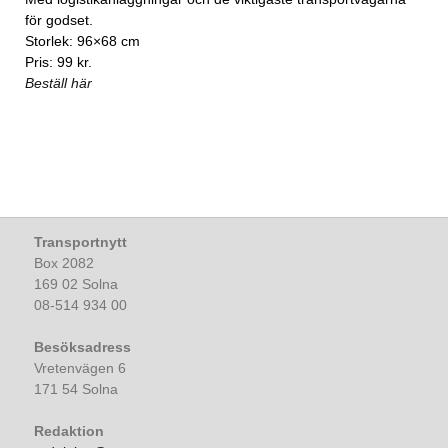
för godset.
Storlek: 96×68 cm
Pris: 99 kr.
Beställ här
Transportnytt
Box 2082
169 02 Solna
08-514 934 00
Besöksadress
Vretenvägen 6
171 54 Solna
Redaktion