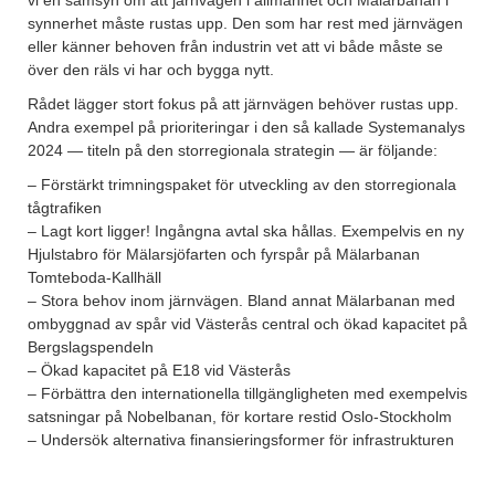
vi en samsyn om att järnvägen i allmänhet och Mälarbanan i
synnerhet måste rustas upp. Den som har rest med järnvägen
eller känner behoven från industrin vet att vi både måste se
över den räls vi har och bygga nytt.
Rådet lägger stort fokus på att järnvägen behöver rustas upp.
Andra exempel på prioriteringar i den så kallade Systemanalys
2024 — titeln på den storregionala strategin — är följande:
– Förstärkt trimningspaket för utveckling av den storregionala
tågtrafiken
– Lagt kort ligger! Ingångna avtal ska hållas. Exempelvis en ny
Hjulstabro för Mälarsjöfarten och fyrspår på Mälarbanan
Tomteboda-Kallhäll
– Stora behov inom järnvägen. Bland annat Mälarbanan med
ombyggnad av spår vid Västerås central och ökad kapacitet på
Bergslagspendeln
– Ökad kapacitet på E18 vid Västerås
– Förbättra den internationella tillgängligheten med exempelvis
satsningar på Nobelbanan, för kortare restid Oslo-Stockholm
– Undersök alternativa finansieringsformer för infrastrukturen