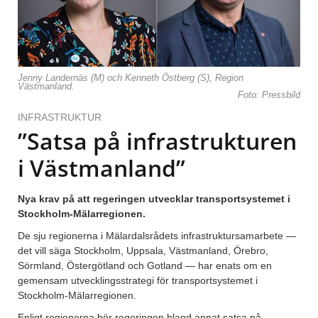
Jenny Landernäs (M) och Kenneth Östberg (S), Region
Västmanland.
Foto: Pressbild
INFRASTRUKTUR
”Satsa på infrastrukturen
i Västmanland”
Nya krav på att regeringen utvecklar transportsystemet i
Stockholm-Mälarregionen.
De sju regionerna i Mälardalsrådets infrastruktursamarbete —
det vill säga Stockholm, Uppsala, Västmanland, Örebro,
Sörmland, Östergötland och Gotland — har enats om en
gemensam utvecklingsstrategi för transportsystemet i
Stockholm-Mälarregionen.
Enligt regionerna bör regeringen bland annat satsa på