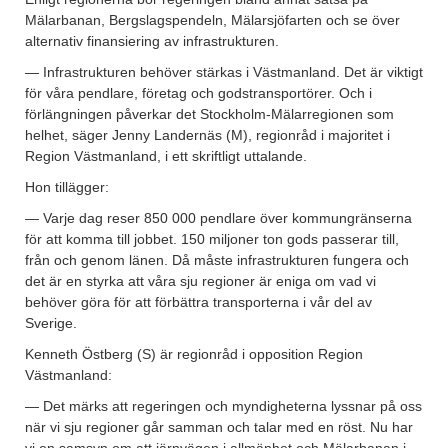
Mälarbanan, Bergslagspendeln, Mälarsjöfarten och se över
alternativ finansiering av infrastrukturen.
— Infrastrukturen behöver stärkas i Västmanland. Det är viktigt
för våra pendlare, företag och godstransportörer. Och i
förlängningen påverkar det Stockholm-Mälarregionen som
helhet, säger Jenny Landernäs (M), regionråd i majoritet i
Region Västmanland, i ett skriftligt uttalande.
Hon tillägger:
— Varje dag reser 850 000 pendlare över kommungränserna
för att komma till jobbet. 150 miljoner ton gods passerar till,
från och genom länen. Då måste infrastrukturen fungera och
det är en styrka att våra sju regioner är eniga om vad vi
behöver göra för att förbättra transporterna i vår del av
Sverige.
Kenneth Östberg (S) är regionråd i opposition Region
Västmanland:
— Det märks att regeringen och myndigheterna lyssnar på oss
när vi sju regioner går samman och talar med en röst. Nu har