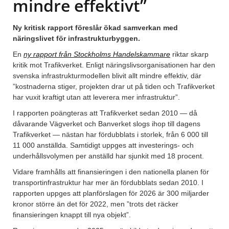
mindre effektivt”
Ny kritisk rapport föreslår ökad samverkan med
näringslivet för infrastrukturbyggen.
En
ny rapport från Stockholms Handelskammare
riktar skarp
kritik mot Trafikverket. Enligt näringslivsorganisationen har den
svenska infrastrukturmodellen blivit allt mindre effektiv, där
”kostnaderna stiger, projekten drar ut på tiden och Trafikverket
har vuxit kraftigt utan att leverera mer infrastruktur”.
I rapporten poängteras att Trafikverket sedan 2010 — då
dåvarande Vägverket och Banverket slogs ihop till dagens
Trafikverket — nästan har fördubblats i storlek, från 6 000 till
11 000 anställda. Samtidigt uppges att investerings- och
underhållsvolymen per anställd har sjunkit med 18 procent.
Vidare framhålls att finansieringen i den nationella planen för
transportinfrastruktur har mer än fördubblats sedan 2010. I
rapporten uppges att planförslagen för 2026 är 300 miljarder
kronor större än det för 2022, men ”trots det räcker
finansieringen knappt till nya objekt”.