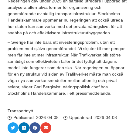
Regeringen gav under 2025 en särskild utredare i uppdrag att
analysera alternativa former för organisering och
genomförande av statlig transportinfrastruktur. Stockholms
Handelskammare uppmanar nu regeringen att också utreda
hur staten kan samverka med det privata näringslivet för att
snabba på och effektivisera infrastrukturutbyggnaden.
– Sverige har inte bara ett investeringsproblem, utan ett
problem med själva genomförandet. Vi skjuter till mer pengar
men får inte ut mer infrastruktur. När Trafikverket blir större
samtidigt som effektiviteten faller är det tydligt att dagens
modell inte fungerar som den ska. När regeringen nu öppnar
för en ny struktur vid sidan av Trafikverket måste man också
våga nya samverkansmodeller mellan offentlig och privat
sektor, säger Carl Bergkvist, näringspolitisk chef hos
Stockholms Handelskammare, i ett pressmeddelande.
Transportnytt
Publicerad:
2026-04-08
Uppdaterad: 2026-04-08