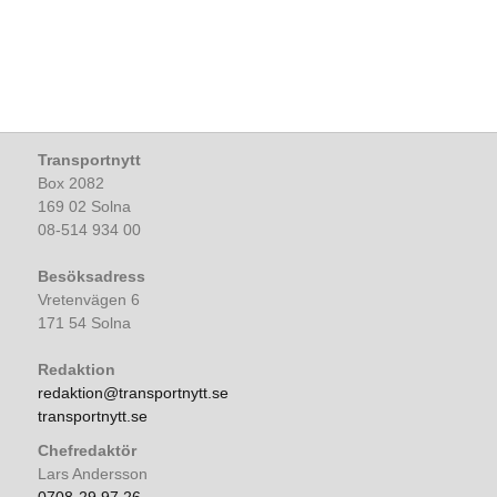
Transportnytt
Box 2082
169 02 Solna
08-514 934 00
Besöksadress
Vretenvägen 6
171 54 Solna
Redaktion
redaktion@transportnytt.se
transportnytt.se
Chefredaktör
Lars Andersson