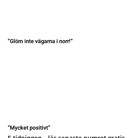
”Glöm inte vägarna i norr!”
”Mycket positivt”
E-tidningen – läs senaste numret gratis