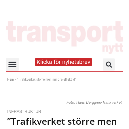
Klicka för nyhetsbrev
Truck- och lagerhandboken
Hem
»
”Trafikverket större men mindre effektivt”
Foto: Hans Berggren/Trafikverket
INFRASTRUKTUR
”Trafikverket större men