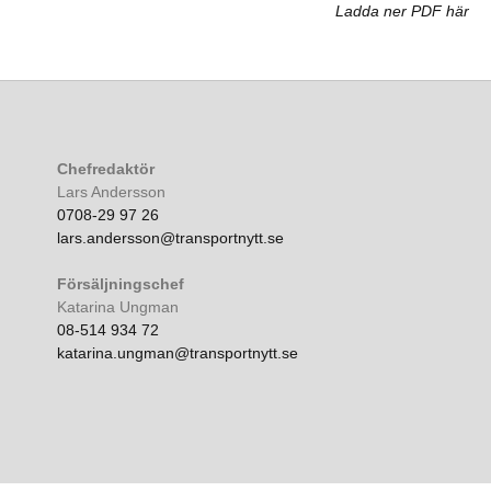
Ladda ner PDF här
Chefredaktör
Lars Andersson
0708-29 97 26
lars.andersson@transportnytt.se
Försäljningschef
Katarina Ungman
08-514 934 72
katarina.ungman@transportnytt.se