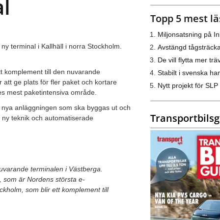
al
Topp 5 mest lä
Miljonsatsning på I
ny terminal i Kallhäll i norra Stockholm.
Avstängd tågsträck
De vill flytta mer trä
tt komplement till den nuvarande
Stabilt i svenska h
tt ge plats för fler paket och kortare
Nytt projekt för SLP
ges mest paketintensiva område.
en nya anläggningen som ska byggas ut och
Transportbils
 ny teknik och automatiserade
nuvarande terminalen i Västberga.
m, som är Nordens största e-
ckholm, som blir ett komplement till