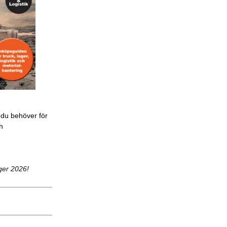
 du behöver för
ch
ger 2026!