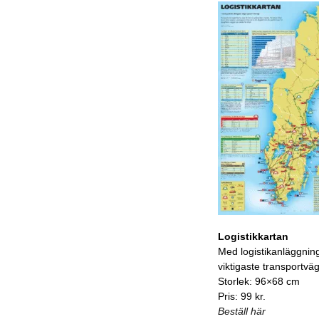
Logistikkartan
Med logistikanläggnin
viktigaste transportvä
Storlek: 96×68 cm
Pris: 99 kr.
Beställ här