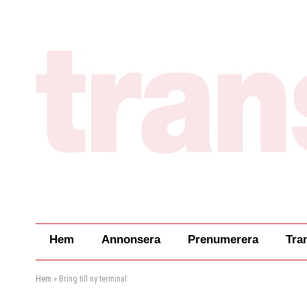
Hem
Annonsera
Prenumerera
Tra
Hem
»
Bring till ny terminal