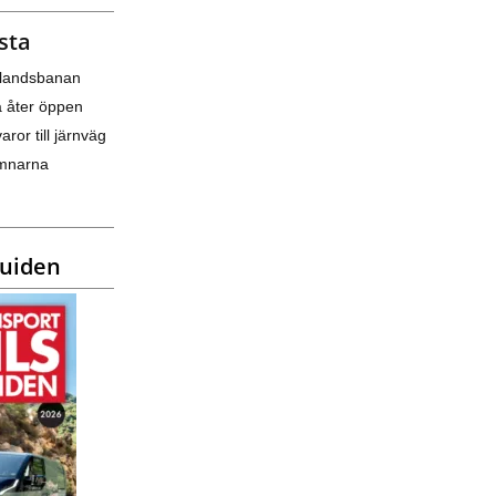
sta
nlandsbanan
a åter öppen
varor till järnväg
amnarna
guiden