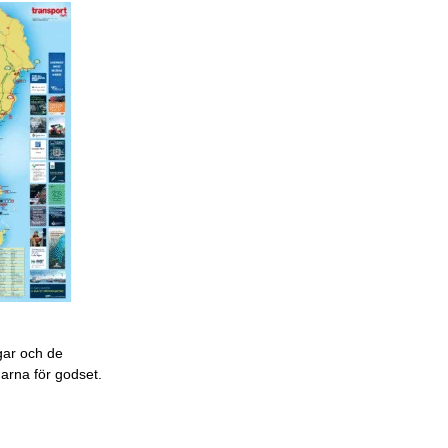
gar och de
garna för godset.