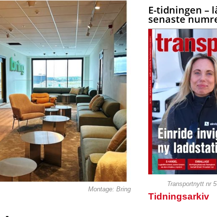
E-tidningen – l
senaste numre
Transportnytt nr 
Montage: Bring
Tidningsarkiv