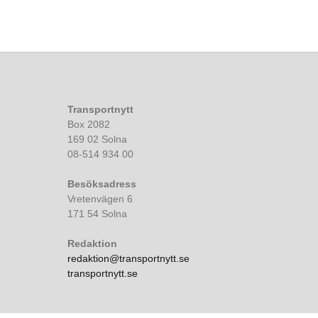
Transportnytt
Box 2082
169 02 Solna
08-514 934 00
Besöksadress
Vretenvägen 6
171 54 Solna
Redaktion
redaktion@transportnytt.se
transportnytt.se