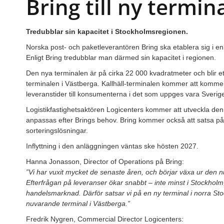
Bring till ny termin
Tredubblar sin kapacitet i Stockholmsregionen.
Norska post- och paketleverantören Bring ska etablera sig i en 
Enligt Bring tredubblar man därmed sin kapacitet i regionen.
Den nya terminalen är på cirka 22 000 kvadratmeter och blir e
terminalen i Västberga. Kallhäll-terminalen kommer att kommer a
leveranstider till konsumenterna i det som uppges vara Sveri
Logistikfastighetsaktören Logicenters kommer att utveckla d
anpassas efter Brings behov. Bring kommer också att satsa på
sorteringslösningar.
Inflyttning i den anläggningen väntas ske hösten 2027.
Hanna Jonasson, Director of Operations på Bring:
”Vi har vuxit mycket de senaste åren, och börjar växa ur den 
Efterfrågan på leveranser ökar snabbt – inte minst i Stockhol
handelsmarknad. Därför satsar vi på en ny terminal i norra Sto
nuvarande terminal i Västberga.”
Fredrik Nygren, Commercial Director Logicenters: