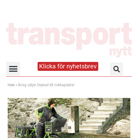
Klicka för nyhetsbrev
Truck- och lagerhandboken
Hem
»
Bring säljer Citymail till riskkapitalist