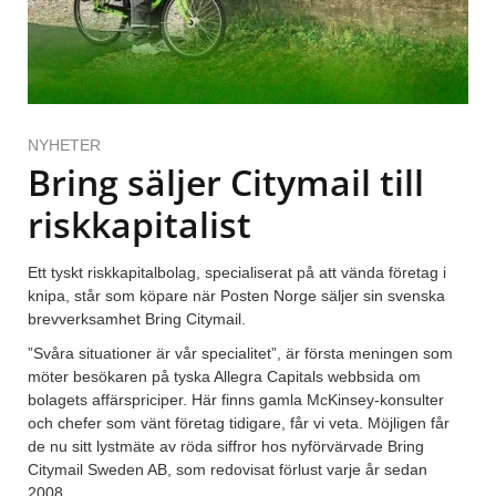
NYHETER
Bring säljer Citymail till
riskkapitalist
Ett tyskt riskkapitalbolag, specialiserat på att vända företag i
knipa, står som köpare när Posten Norge säljer sin svenska
brevverksamhet Bring Citymail.
”Svåra situationer är vår specialitet”, är första meningen som
möter besökaren på tyska Allegra Capitals webbsida om
bolagets affärspriciper. Här finns gamla McKinsey-konsulter
och chefer som vänt företag tidigare, får vi veta. Möjligen får
de nu sitt lystmäte av röda siffror hos nyförvärvade Bring
Citymail Sweden AB, som redovisat förlust varje år sedan
2008.