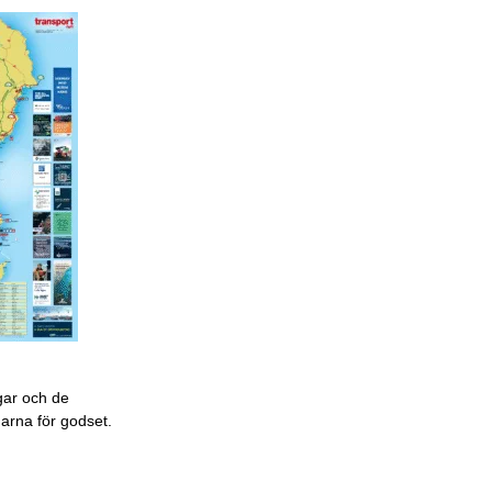
gar och de
garna för godset.