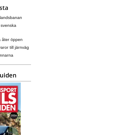
sta
nlandsbanan
 svenska
a åter öppen
varor till järnväg
amnarna
guiden