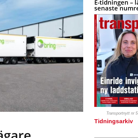
E-tidningen – l
senaste numre
Transportnytt nr 
Tidningsarkiv
 ägare