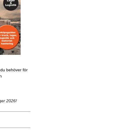
 du behöver för
ch
ger 2026!