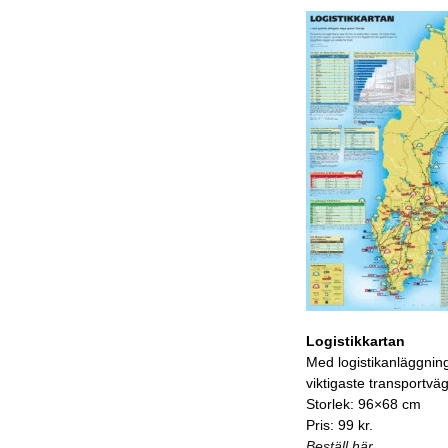
Logistikkartan
Med logistikanläggnin
viktigaste transportvä
Storlek: 96×68 cm
Pris: 99 kr.
Beställ här