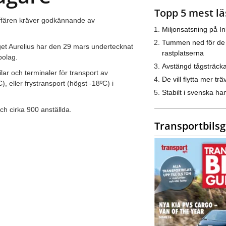
Topp 5 mest lä
 Affären kräver godkännande av
Miljonsatsning på I
Tummen ned för de
et Aurelius har den 29 mars undertecknat
rastplatserna
bolag.
Avstängd tågsträck
ilar och terminaler för transport av
De vill flytta mer trä
, eller frystransport (högst -18ºC) i
Stabilt i svenska h
ch cirka 900 anställda.
Transportbils