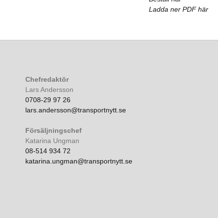
Ladda ner PDF här
Chefredaktör
Lars Andersson
0708-29 97 26
lars.andersson@transportnytt.se
Försäljningschef
Katarina Ungman
08-514 934 72
katarina.ungman@transportnytt.se