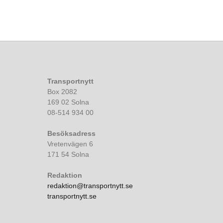
Transportnytt
Box 2082
169 02 Solna
08-514 934 00
Besöksadress
Vretenvägen 6
171 54 Solna
Redaktion
redaktion@transportnytt.se
transportnytt.se