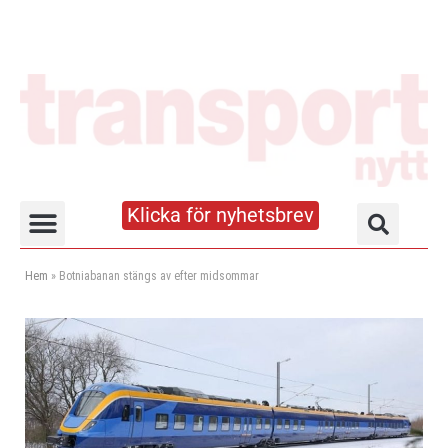
Klicka för nyhetsbrev
Truck- och lagerhandboken
Hem
»
Botniabanan stängs av efter midsommar