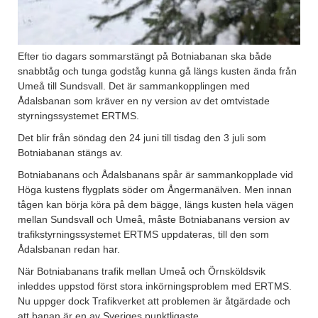
Efter tio dagars sommarstängt på Botniabanan ska både
snabbtåg och tunga godståg kunna gå längs kusten ända från
Umeå till Sundsvall. Det är sammankopplingen med
Ådalsbanan som kräver en ny version av det omtvistade
styrningssystemet ERTMS.
Det blir från söndag den 24 juni till tisdag den 3 juli som
Botniabanan stängs av.
Botniabanans och Ådalsbanans spår är sammankopplade vid
Höga kustens flygplats söder om Ångermanälven. Men innan
tågen kan börja köra på dem bägge, längs kusten hela vägen
mellan Sundsvall och Umeå, måste Botniabanans version av
trafikstyrningssystemet ERTMS uppdateras, till den som
Ådalsbanan redan har.
När Botniabanans trafik mellan Umeå och Örnsköldsvik
inleddes uppstod först stora inkörningsproblem med ERTMS.
Nu uppger dock Trafikverket att problemen är åtgärdade och
att banan är en av Sveriges punktligaste.