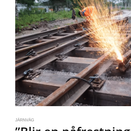
JÄRNVÄG