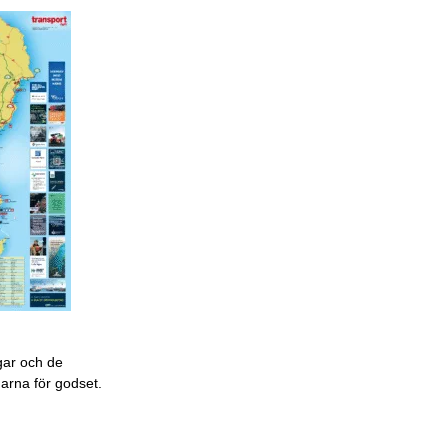
gar och de
garna för godset.