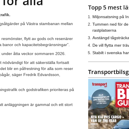
för alla”
Topp 5 mest lä
rafik.
Miljonsatsning på I
ingsåtgärder på Västra stambanan mellan
Tummen ned för de
rastplatserna
Avstängd tågsträck
resmönster, flytt av gods och resenärer
ndra banor och kapacitetsbegränsningar”.
De vill flytta mer trä
Stabilt i svenska h
t under åtta veckor sommaren 2026.
nödvändigt för att säkerställa fortsatt
det blir en påfrestning för alla som reser
Transportbils
 pågår, säger Fredrik Edvardsson,
ngstrafik och godstrafiken prioriteras på
 att anläggningen är gammal och ett stort