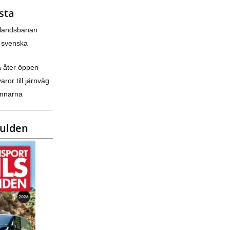
sta
nlandsbanan
 svenska
a åter öppen
varor till järnväg
amnarna
guiden