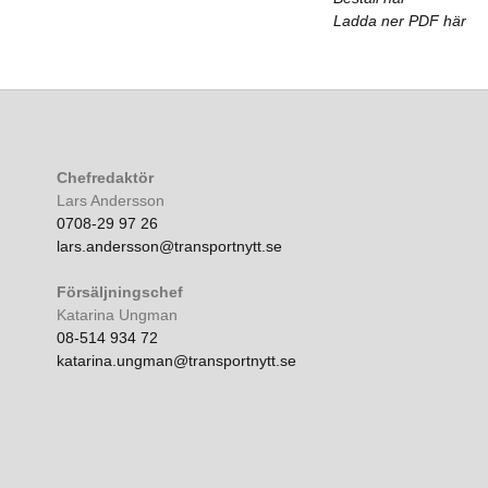
Ladda ner PDF här
Chefredaktör
Lars Andersson
0708-29 97 26
lars.andersson@transportnytt.se
Försäljningschef
Katarina Ungman
08-514 934 72
katarina.ungman@transportnytt.se