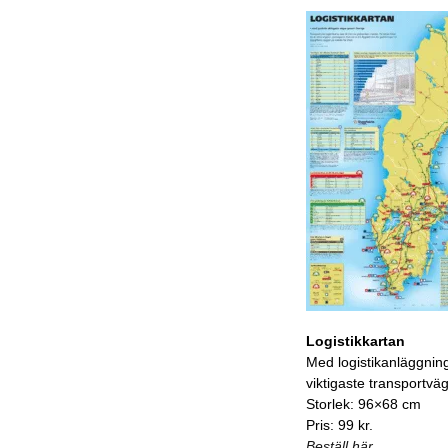
Logistikkartan
Med logistikanläggnin
viktigaste transportvä
Storlek: 96×68 cm
Pris: 99 kr.
Beställ här