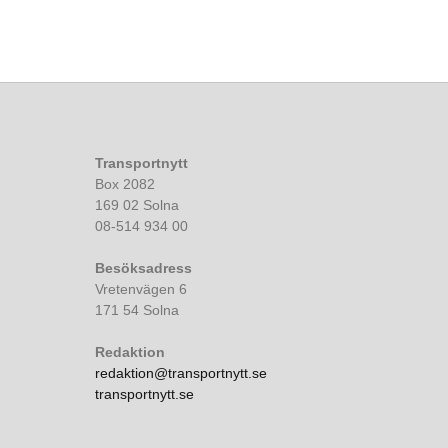
Transportnytt
Box 2082
169 02 Solna
08-514 934 00
Besöksadress
Vretenvägen 6
171 54 Solna
Redaktion
redaktion@transportnytt.se
transportnytt.se