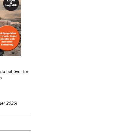
 du behöver för
ch
ger 2026!