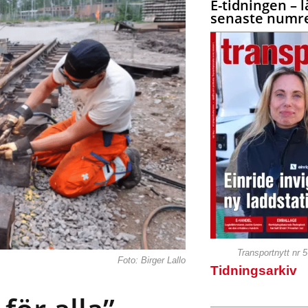
E-tidningen – l
senaste numre
Transportnytt nr 
Foto: Birger Lallo
Tidningsarkiv