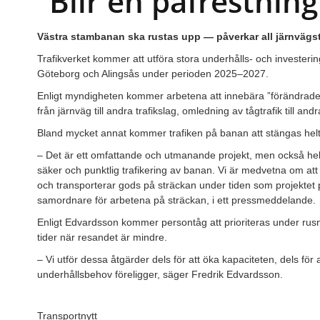
”Blir en påfrestning 
Västra stambanan ska rustas upp — påverkar all järnvägst
Trafikverket kommer att utföra stora underhålls- och invester
Göteborg och Alingsås under perioden 2025–2027.
Enligt myndigheten kommer arbetena att innebära ”förändrade 
från järnväg till andra trafikslag, omledning av tågtrafik till a
Bland mycket annat kommer trafiken på banan att stängas hel
– Det är ett omfattande och utmanande projekt, men också helt 
säker och punktlig trafikering av banan. Vi är medvetna om att 
och transporterar gods på sträckan under tiden som projektet
samordnare för arbetena på sträckan, i ett pressmeddelande.
Enligt Edvardsson kommer persontåg att prioriteras under rusni
tider när resandet är mindre.
– Vi utför dessa åtgärder dels för att öka kapaciteten, dels för
underhållsbehov föreligger, säger Fredrik Edvardsson.
Transportnytt