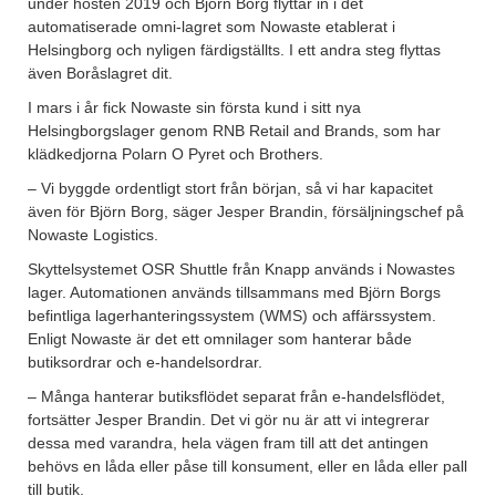
under hösten 2019 och Björn Borg flyttar in i det
automatiserade omni-lagret som Nowaste etablerat i
Helsingborg och nyligen färdigställts. I ett andra steg flyttas
även Boråslagret dit.
I mars i år fick Nowaste sin första kund i sitt nya
Helsingborgslager genom RNB Retail and Brands, som har
klädkedjorna Polarn O Pyret och Brothers.
– Vi byggde ordentligt stort från början, så vi har kapacitet
även för Björn Borg, säger Jesper Brandin, försäljningschef på
Nowaste Logistics.
Skyttelsystemet OSR Shuttle från Knapp används i Nowastes
lager. Automationen används tillsammans med Björn Borgs
befintliga lagerhanteringssystem (WMS) och affärssystem.
Enligt Nowaste är det ett omnilager som hanterar både
butiksordrar och e-handelsordrar.
– Många hanterar butiksflödet separat från e-handelsflödet,
fortsätter Jesper Brandin. Det vi gör nu är att vi integrerar
dessa med varandra, hela vägen fram till att det antingen
behövs en låda eller påse till konsument, eller en låda eller pall
till butik.