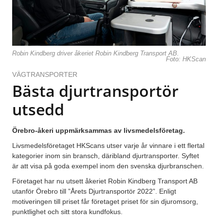
Robin Kindberg driver åkeriet Robin Kindberg Transport AB.
Foto: HKScan
VÄGTRANSPORTER
Bästa djurtransportör
utsedd
Örebro-åkeri uppmärksammas av livsmedelsföretag.
Livsmedelsföretaget HKScans utser varje år vinnare i ett flertal
kategorier inom sin bransch, däribland djurtransporter. Syftet
är att visa på goda exempel inom den svenska djurbranschen.
Företaget har nu utsett åkeriet Robin Kindberg Transport AB
utanför Örebro till ”Årets Djurtransportör 2022”. Enligt
motiveringen till priset får företaget priset för sin djuromsorg,
punktlighet och sitt stora kundfokus.