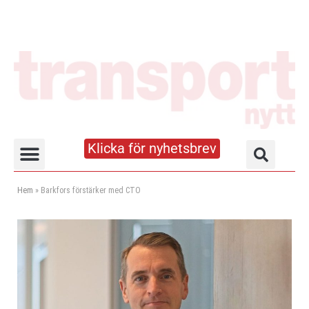
Klicka för nyhetsbrev
Truck- och lagerhandboken
Hem
»
Barkfors förstärker med CTO