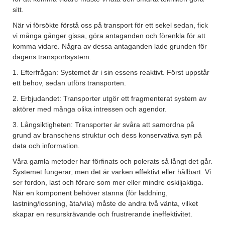
sitt.
När vi försökte förstå oss på transport för ett sekel sedan, fick
vi många gånger gissa, göra antaganden och förenkla för att
komma vidare. Några av dessa antaganden lade grunden för
dagens transportsystem:
1. Efterfrågan: Systemet är i sin essens reaktivt. Först uppstår
ett behov, sedan utförs transporten.
2. Erbjudandet: Transporter utgör ett fragmenterat system av
aktörer med många olika intressen och agendor.
3. Långsiktigheten: Transporter är svåra att samordna på
grund av branschens struktur och dess konservativa syn på
data och information.
Våra gamla metoder har förfinats och polerats så långt det går.
Systemet fungerar, men det är varken effektivt eller hållbart. Vi
ser fordon, last och förare som mer eller mindre oskiljaktiga.
När en komponent behöver stanna (för laddning,
lastning/lossning, äta/vila) måste de andra två vänta, vilket
skapar en resurskrävande och frustrerande ineffektivitet.