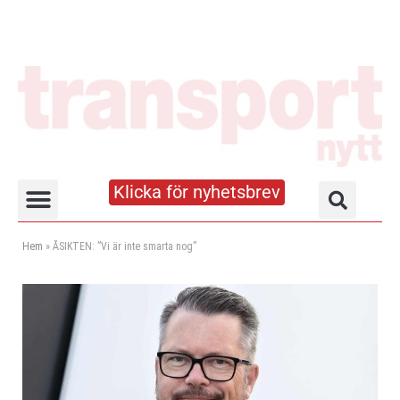
Klicka för nyhetsbrev
Truck- och lagerhandboken
Hem
»
ÅSIKTEN: ”Vi är inte smarta nog”