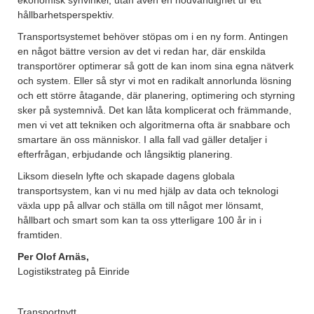
ekonomisk synvinkel, utan även en nödvändighet ur ett
hållbarhetsperspektiv.
Transportsystemet behöver stöpas om i en ny form. Antingen
en något bättre version av det vi redan har, där enskilda
transportörer optimerar så gott de kan inom sina egna nätverk
och system. Eller så styr vi mot en radikalt annorlunda lösning
och ett större åtagande, där planering, optimering och styrning
sker på systemnivå. Det kan låta komplicerat och främmande,
men vi vet att tekniken och algoritmerna ofta är snabbare och
smartare än oss människor. I alla fall vad gäller detaljer i
efterfrågan, erbjudande och långsiktig planering.
Liksom dieseln lyfte och skapade dagens globala
transportsystem, kan vi nu med hjälp av data och teknologi
växla upp på allvar och ställa om till något mer lönsamt,
hållbart och smart som kan ta oss ytterligare 100 år in i
framtiden.
Per Olof Arnäs,
Logistikstrateg på Einride
Transportnytt