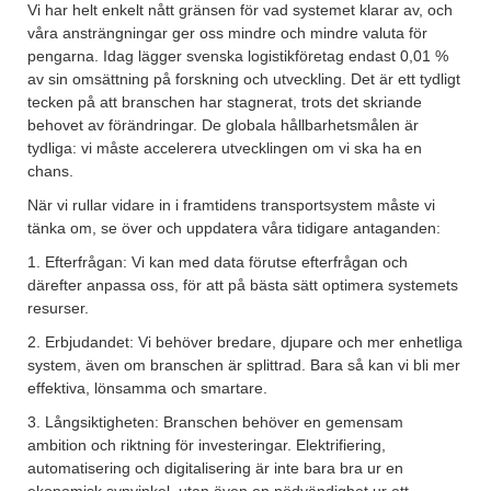
Vi har helt enkelt nått gränsen för vad systemet klarar av, och
våra ansträngningar ger oss mindre och mindre valuta för
pengarna. Idag lägger svenska logistikföretag endast 0,01 %
av sin omsättning på forskning och utveckling. Det är ett tydligt
tecken på att branschen har stagnerat, trots det skriande
behovet av förändringar. De globala hållbarhetsmålen är
tydliga: vi måste accelerera utvecklingen om vi ska ha en
chans.
När vi rullar vidare in i framtidens transportsystem måste vi
tänka om, se över och uppdatera våra tidigare antaganden:
1. Efterfrågan: Vi kan med data förutse efterfrågan och
därefter anpassa oss, för att på bästa sätt optimera systemets
resurser.
2. Erbjudandet: Vi behöver bredare, djupare och mer enhetliga
system, även om branschen är splittrad. Bara så kan vi bli mer
effektiva, lönsamma och smartare.
3. Långsiktigheten: Branschen behöver en gemensam
ambition och riktning för investeringar. Elektrifiering,
automatisering och digitalisering är inte bara bra ur en