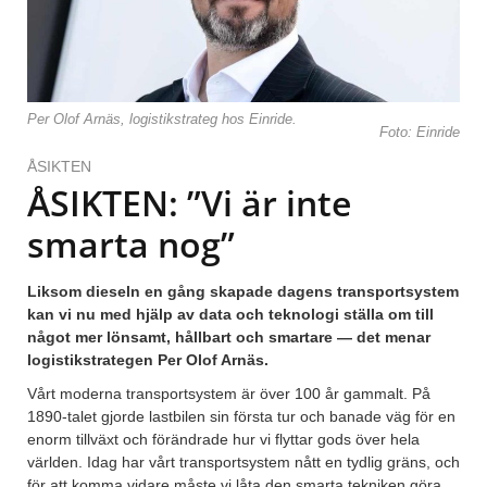
Per Olof Arnäs, logistikstrateg hos Einride.
Foto: Einride
ÅSIKTEN
ÅSIKTEN: ”Vi är inte
smarta nog”
Liksom dieseln en gång skapade dagens transportsystem
kan vi nu med hjälp av data och teknologi ställa om till
något mer lönsamt, hållbart och smartare — det menar
logistikstrategen Per Olof Arnäs.
Vårt moderna transportsystem är över 100 år gammalt. På
1890-talet gjorde lastbilen sin första tur och banade väg för en
enorm tillväxt och förändrade hur vi flyttar gods över hela
världen. Idag har vårt transportsystem nått en tydlig gräns, och
för att komma vidare måste vi låta den smarta tekniken göra