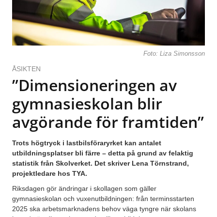
Foto: Liza Simonsson
ÅSIKTEN
”Dimensioneringen av
gymnasieskolan blir
avgörande för framtiden”
Trots högtryck i lastbilsföraryrket kan antalet
utbildningsplatser bli färre – detta på grund av felaktig
statistik från Skolverket.
Det
skriver Lena Törnstrand,
projektledare hos TYA.
Riksdagen gör ändringar i skollagen som gäller
gymnasieskolan och vuxenutbildningen: från terminsstarten
2025 ska arbetsmarknadens behov väga tyngre när skolans