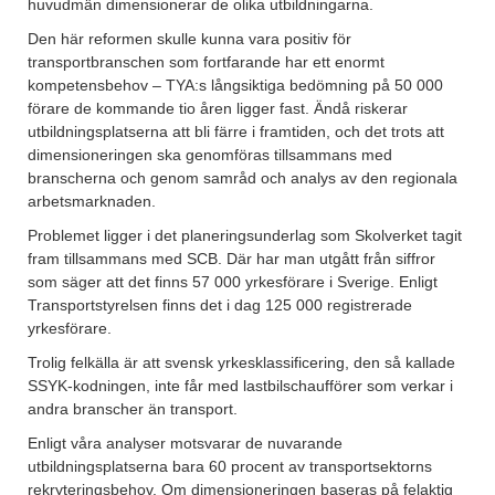
huvudmän dimensionerar de olika utbildningarna.
Den här reformen skulle kunna vara positiv för
transportbranschen som fortfarande har ett enormt
kompetensbehov – TYA:s långsiktiga bedömning på 50 000
förare de kommande tio åren ligger fast. Ändå riskerar
utbildningsplatserna att bli färre i framtiden, och det trots att
dimensioneringen ska genomföras tillsammans med
branscherna och genom samråd och analys av den regionala
arbetsmarknaden.
Problemet ligger i det planeringsunderlag som Skolverket tagit
fram tillsammans med SCB. Där har man utgått från siffror
som säger att det finns 57 000 yrkesförare i Sverige. Enligt
Transportstyrelsen finns det i dag 125 000 registrerade
yrkesförare.
Trolig felkälla är att svensk yrkesklassificering, den så kallade
SSYK-kodningen, inte får med lastbilschaufförer som verkar i
andra branscher än transport.
Enligt våra analyser motsvarar de nuvarande
utbildningsplatserna bara 60 procent av transportsektorns
rekryteringsbehov. Om dimensioneringen baseras på felaktig