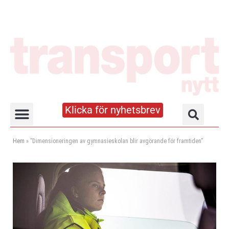
Klicka för nyhetsbrev
Truck- och lagerhandboken
Hem
»
”Dimensioneringen av gymnasieskolan blir avgörande för framtiden”