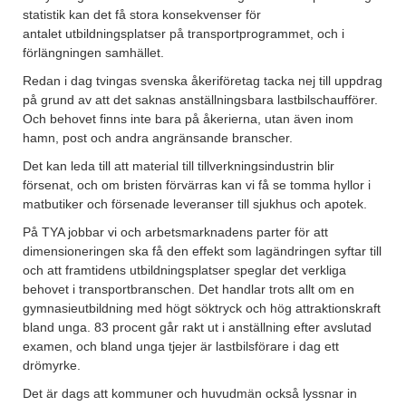
statistik kan det få stora konsekvenser för
antalet utbildningsplatser på transportprogrammet, och i
förlängningen samhället.
Redan i dag tvingas svenska åkeriföretag tacka nej till uppdrag
på grund av att det saknas anställningsbara lastbilschaufförer.
Och behovet finns inte bara på åkerierna, utan även inom
hamn, post och andra angränsande branscher.
Det kan leda till att material till tillverkningsindustrin blir
försenat, och om bristen förvärras kan vi få se tomma hyllor i
matbutiker och försenade leveranser till sjukhus och apotek.
På TYA jobbar vi och arbetsmarknadens parter för att
dimensioneringen ska få den effekt som lagändringen syftar till
och att framtidens utbildningsplatser speglar det verkliga
behovet i transportbranschen. Det handlar trots allt om en
gymnasieutbildning med högt söktryck och hög attraktionskraft
bland unga. 83 procent går rakt ut i anställning efter avslutad
examen, och bland unga tjejer är lastbilsförare i dag ett
drömyrke.
Det är dags att kommuner och huvudmän också lyssnar in