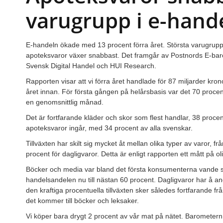
varugrupp i e-hand
E-handeln ökade med 13 procent förra året. Största varugrupp
apoteksvaror växer snabbast. Det framgår av Postnords E-ba
Svensk Digital Handel och HUI Research.
Rapporten visar att vi förra året handlade för 87 miljarder kr
året innan. För första gången på helårsbasis var det 70 proc
en genomsnittlig månad.
Det är fortfarande kläder och skor som flest handlar, 38 procent
apoteksvaror ingår, med 34 procent av alla svenskar.
Tillväxten har skilt sig mycket åt mellan olika typer av varor, fr
procent för dagligvaror. Detta är enligt rapporten ett mått på
Böcker och media var bland det första konsumenterna vande si
handelsandelen nu till nästan 60 procent. Dagligvaror har å an
den kraftiga procentuella tillväxten sker således fortfarande fr
det kommer till böcker och leksaker.
Vi köper bara drygt 2 procent av vår mat på nätet. Barometern