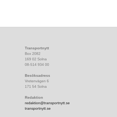
Transportnytt
Box 2082
169 02 Solna
08-514 934 00
Besöksadress
Vretenvägen 6
171 54 Solna
Redaktion
redaktion@transportnytt.se
transportnytt.se