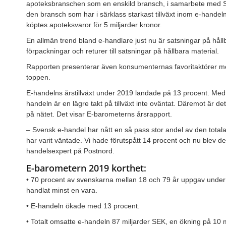
apoteksbranschen som en enskild bransch, i samarbete med S
den bransch som har i särklass starkast tillväxt inom e-hand
köptes apoteksvaror för 5 miljarder kronor.
En allmän trend bland e-handlare just nu är satsningar på hållba
förpackningar och returer till satsningar på hållbara material.
Rapporten presenterar även konsumenternas favoritaktörer m
toppen.
E-handelns årstillväxt under 2019 landade på 13 procent. Med 
handeln är en lägre takt på tillväxt inte oväntat. Däremot är d
på nätet. Det visar E-barometerns årsrapport.
– Svensk e-handel har nått en så pass stor andel av den totala h
har varit väntade. Vi hade förutspått 14 procent och nu blev d
handelsexpert på Postnord.
E-barometern 2019 korthet:
• 70 procent av svenskarna mellan 18 och 79 år uppgav unde
handlat minst en vara.
• E-handeln ökade med 13 procent.
• Totalt omsatte e-handeln 87 miljarder SEK, en ökning på 10 m