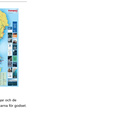
gar och de
garna för godset.