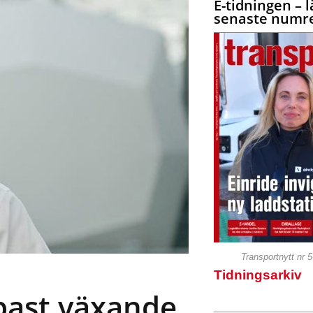
E-tidningen – l
senaste numre
Transportnytt nr 
Tidningsarkiv
bast växande