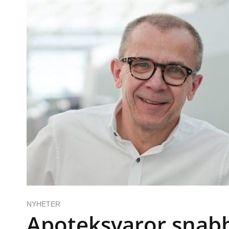
NYHETER
Apoteksvaror snab