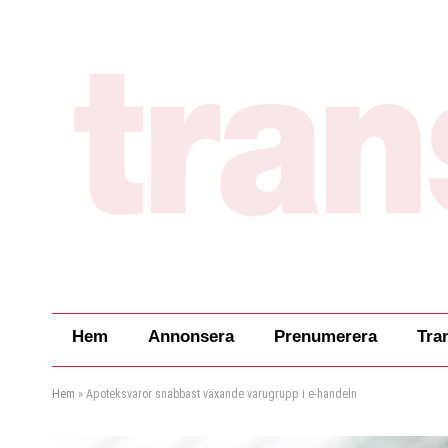
Hem
Annonsera
Prenumerera
Tra
Hem
»
Apoteksvaror snabbast växande varugrupp i e-handeln