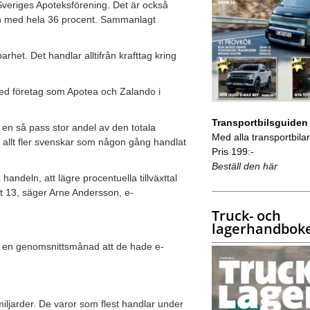
veriges Apoteksförening. Det är också
eln med hela 36 procent. Sammanlagt
rhet. Det handlar alltifrån krafttag kring
ed företag som Apotea och Zalando i
Transportbilsguiden
en så pass stor andel av den totala
Med alla transportbilar 
et allt fler svenskar som någon gång handlat
Pris 199:-
Beställ den här
andeln, att lägre procentuella tillväxttal
et 13, säger Arne Andersson, e-
Truck- och
lagerhandbok
r en genomsnittsmånad att de hade e-
iljarder. De varor som flest handlar under