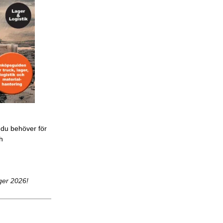
 du behöver för
ch
ger 2026!