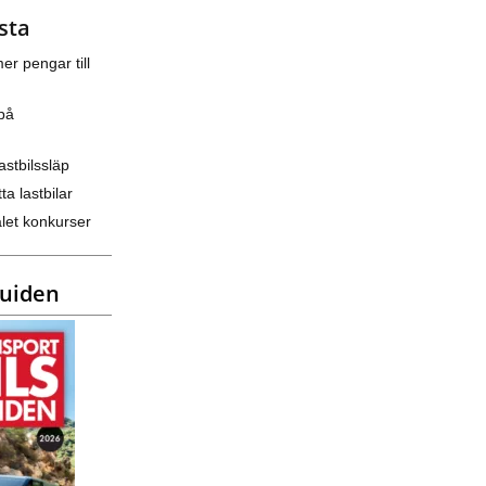
sta
er pengar till
på
astbilssläp
ta lastbilar
let konkurser
guiden