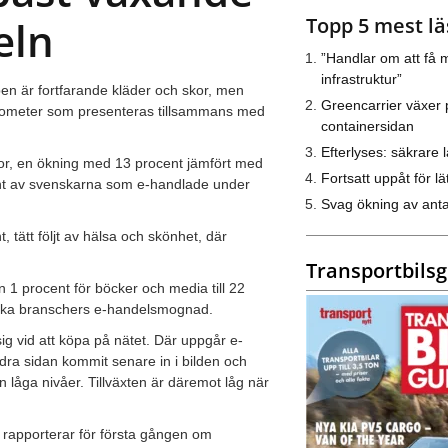
Topp 5 mest lä
eln
”Handlar om att få m
infrastruktur”
en är fortfarande kläder och skor, men
Greencarrier växer 
rometer som presenteras tillsammans med
containersidan
Efterlyses: säkrare l
onor, en ökning med 13 procent jämfört med
Fortsatt uppåt för lät
ent av svenskarna som e-handlade under
Svag ökning av anta
, tätt följt av hälsa och skönhet, där
Transportbils
ån 1 procent för böcker och media till 22
 olika branschers e-handelsmognad.
g vid att köpa på nätet. Där uppgår e-
dra sidan kommit senare in i bilden och
ån låga nivåer. Tillväxten är däremot låg när
 rapporterar för första gången om