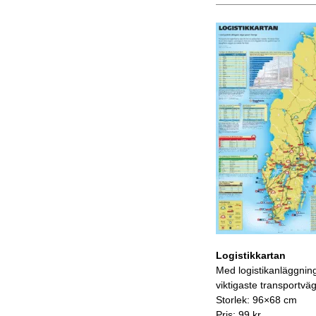
Logistikkartan
Med logistikanläggnin
viktigaste transportvä
Storlek: 96×68 cm
Pris: 99 kr.