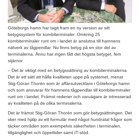
Göteborgs hamn har tagit fram en ny version av sitt
betygssystem för kombiterminaler. Omkring 25
kombiterminaler runt om i landet är anslutna till hamnens
nätverk av tågpendlar. Nu finns betyg på en stor del av
terminalerna. Ännu har ingen fått det högsta betyget, fem
stjärnor.
– Det är viktigt med en betygssättning av kombiterminalerna.
Det är ett sätt att hålla kvaliteten uppe på systemet, menar
Stig-Göran Thorén som är affärsutvecklare i Göteborgs hamn
och som ansvarar för hamnens tågpendlar till kombiterminaler
runt om i landet. Främst rederier och varuägare är intresserad
av kvaliteten på de olika terminalerna.
Det är främst Stig-Göran Thorén som gör betygsättningen. Det
sker med hjälp av ett formulär med något hundratal frågor som
täcker områden som exempelvis säkerheten i terminalen,
tillgänglighet och öppettider samt IT-stöd.