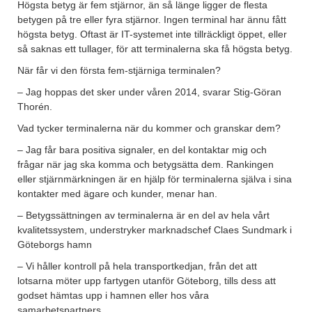
Högsta betyg är fem stjärnor, än så länge ligger de flesta
betygen på tre eller fyra stjärnor. Ingen terminal har ännu fått
högsta betyg. Oftast är IT-systemet inte tillräckligt öppet, eller
så saknas ett tullager, för att terminalerna ska få högsta betyg.
När får vi den första fem-stjärniga terminalen?
– Jag hoppas det sker under våren 2014, svarar Stig-Göran
Thorén.
Vad tycker terminalerna när du kommer och granskar dem?
– Jag får bara positiva signaler, en del kontaktar mig och
frågar när jag ska komma och betygsätta dem. Rankingen
eller stjärnmärkningen är en hjälp för terminalerna själva i sina
kontakter med ägare och kunder, menar han.
– Betygssättningen av terminalerna är en del av hela vårt
kvalitetssystem, understryker marknadschef Claes Sundmark i
Göteborgs hamn
– Vi håller kontroll på hela transportkedjan, från det att
lotsarna möter upp fartygen utanför Göteborg, tills dess att
godset hämtas upp i hamnen eller hos våra
samarbetspartners.