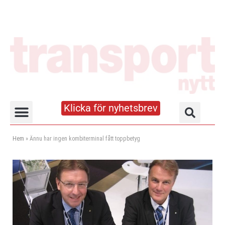
Klicka för nyhetsbrev
Truck- och lagerhandboken
Hem
»
Ännu har ingen kombiterminal fått toppbetyg