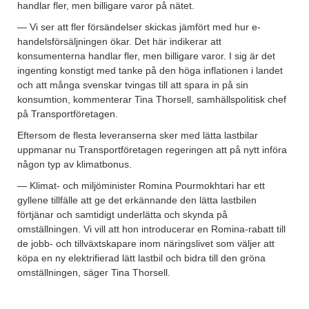
handlar fler, men billigare varor på nätet.
— Vi ser att fler försändelser skickas jämfört med hur e-
handelsförsäljningen ökar. Det här indikerar att
konsumenterna handlar fler, men billigare varor. I sig är det
ingenting konstigt med tanke på den höga inflationen i landet
och att många svenskar tvingas till att spara in på sin
konsumtion, kommenterar Tina Thorsell, samhällspolitisk chef
på Transportföretagen.
Eftersom de flesta leveranserna sker med lätta lastbilar
uppmanar nu Transportföretagen regeringen att på nytt införa
någon typ av klimatbonus.
— Klimat- och miljöminister Romina Pourmokhtari har ett
gyllene tillfälle att ge det erkännande den lätta lastbilen
förtjänar och samtidigt underlätta och skynda på
omställningen. Vi vill att hon introducerar en Romina-rabatt till
de jobb- och tillväxtskapare inom näringslivet som väljer att
köpa en ny elektrifierad lätt lastbil och bidra till den gröna
omställningen, säger Tina Thorsell.