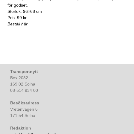
för godset.
Storlek: 96×68 cm
Pris: 99 kr.
Beställ här
Transportnytt
Box 2082
169 02 Solna
08-514 934 00
Besöksadress
Vretenvägen 6
171 54 Solna
Redaktion