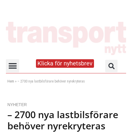
Klicka för nyhetsbrev
Truck- och lagerhandboken
Hem
»
– 2700 nya lastbilsförare behöver nyrekryteras
NYHETER
– 2700 nya lastbilsförare
behöver nyrekryteras