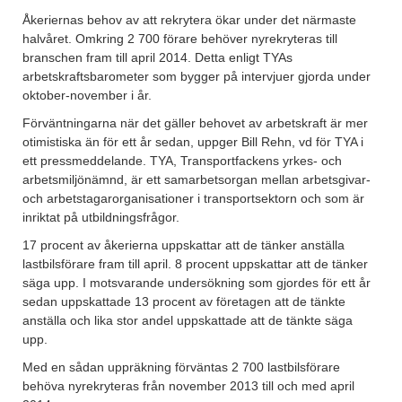
Åkeriernas behov av att rekrytera ökar under det närmaste
halvåret. Omkring 2 700 förare behöver nyrekryteras till
branschen fram till april 2014. Detta enligt TYAs
arbetskraftsbarometer som bygger på intervjuer gjorda under
oktober-november i år.
Förväntningarna när det gäller behovet av arbetskraft är mer
otimistiska än för ett år sedan, uppger Bill Rehn, vd för TYA i
ett pressmeddelande. TYA, Transportfackens yrkes- och
arbetsmiljönämnd, är ett samarbetsorgan mellan arbetsgivar-
och arbetstagarorganisationer i transportsektorn och som är
inriktat på utbildningsfrågor.
17 procent av åkerierna uppskattar att de tänker anställa
lastbilsförare fram till april. 8 procent uppskattar att de tänker
säga upp. I motsvarande undersökning som gjordes för ett år
sedan uppskattade 13 procent av företagen att de tänkte
anställa och lika stor andel uppskattade att de tänkte säga
upp.
Med en sådan uppräkning förväntas 2 700 lastbilsförare
behöva nyrekryteras från november 2013 till och med april