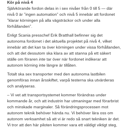
Kör på nivå 4
Självkörande fordon delas in i sex nivåer från 0 till 5 — där
nivå 0 är ”ingen automation” och nivå 5 innebär att fordonet
”klarar körningen på alla vägsträckor och under alla
förhållanden”.
Enligt Scania presschef Erik Bratthall befinner sig det
autonoma fordonet i det aktuella projektet på nivå 4, vilket
innebär att det kan ta över körningen under vissa förhållanden,
och att det dessutom ska klara av att stanna på ett säkert
ställe om föraren
inte
tar över när fordonet indikerar att
autonom körning inte längre är tillåten.
Totalt ska sex transporter med den autonoma lastbilen
genomföras innan årsskiftet, varpå testerna ska utvärderas
och analyseras.
– Vi vet att transportsystemet kommer förändras under
kommande år, och att industrin har utmaningar med förarbrist
och minskade marginaler. Så förändringsprocessen mot
autonom teknik behöver hända nu. Vi behöver lära oss om
autonom verksamhet så att vi är redo så snart tekniken är det.
Vi tror att den här piloten kommer vara ett väldigt viktigt steg,