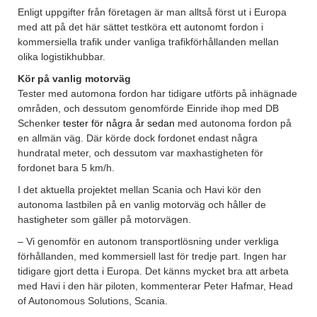
Enligt uppgifter från företagen är man alltså först ut i Europa
med att på det här sättet testköra ett autonomt fordon i
kommersiella trafik under vanliga trafikförhållanden mellan
olika logistikhubbar.
Kör på vanlig motorväg
Tester med automona fordon har tidigare utförts på inhägnade
områden, och dessutom genomförde Einride ihop med DB
Schenker
tester för några år sedan
med autonoma fordon på
en allmän väg. Där körde dock fordonet endast några
hundratal meter, och dessutom var maxhastigheten för
fordonet bara 5 km/h.
I det aktuella projektet mellan Scania och Havi kör den
autonoma lastbilen på en vanlig motorväg och håller de
hastigheter som gäller på motorvägen.
– Vi genomför en autonom transportlösning under verkliga
förhållanden, med kommersiell last för tredje part. Ingen har
tidigare gjort detta i Europa. Det känns mycket bra att arbeta
med Havi i den här piloten, kommenterar Peter Hafmar, Head
of Autonomous Solutions, Scania.