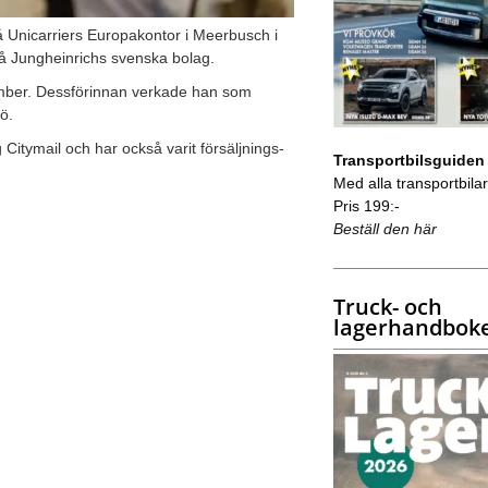
 på Unicarriers Europakontor i Meerbusch i
å Jungheinrichs svenska bolag.
ovember. Dessförinnan verkade han som
ö.
itymail och har också varit försäljnings-
Transportbilsguiden
Med alla transportbilar 
Pris 199:-
Beställ den här
Truck- och
lagerhandbok