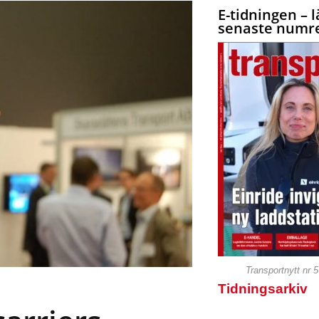
E-tidningen – l
senaste numre
Transportnytt nr 
Tidningsarkiv