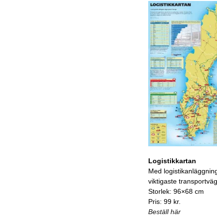
Logistikkartan
Med logistikanläggnin
viktigaste transportvä
Storlek: 96×68 cm
Pris: 99 kr.
Beställ här