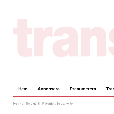
Hem
Annonsera
Prenumerera
Tra
Hem
»
Ulf Berg går till Unicarriers Europakontor