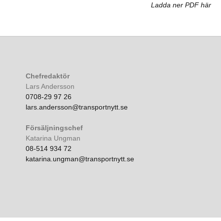
Ladda ner PDF här
Chefredaktör
Lars Andersson
0708-29 97 26
lars.andersson@transportnytt.se
Försäljningschef
Katarina Ungman
08-514 934 72
katarina.ungman@transportnytt.se