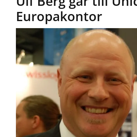
Ulf Berg går till Uni
Europakontor