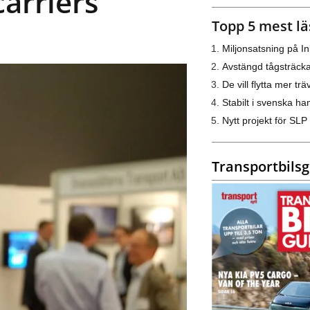
carriers
Topp 5 mest lä
Miljonsatsning på I
Avstängd tågsträck
De vill flytta mer trä
Stabilt i svenska h
Nytt projekt för SLP
Transportbils