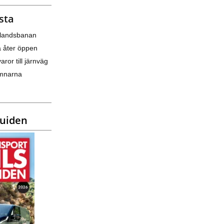
sta
nlandsbanan
a åter öppen
varor till järnväg
amnarna
guiden