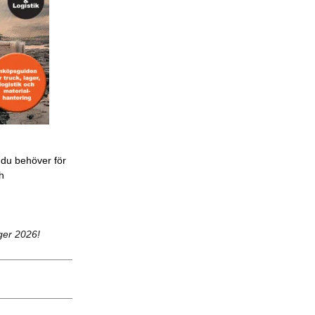
 du behöver för
ch
ger 2026!