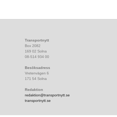
Transportnytt
Box 2082
169 02 Solna
08-514 934 00
Besöksadress
Vretenvägen 6
171 54 Solna
Redaktion
redaktion@transportnytt.se
transportnytt.se