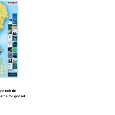
gar och de
garna för godset.