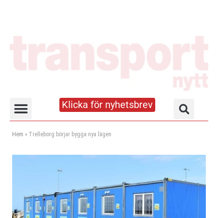
Klicka för nyhetsbrev
Truck- och lagerhandboken
Hem
»
Trelleborg börjar bygga nya lägen