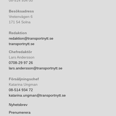
08-514 934 00
Besöksadress
Vretenvägen 6
171 54 Solna
Redaktion
redaktion@transportnytt.se
transportnytt.se
Chefredaktör
Lars Andersson
0708-29 97 26
lars.andersson@transportnytt.se
Försäljningschef
Katarina Ungman
08-514 934 72
katarina.ungman@transportnytt.se
Nyhetsbrev
Prenumerera